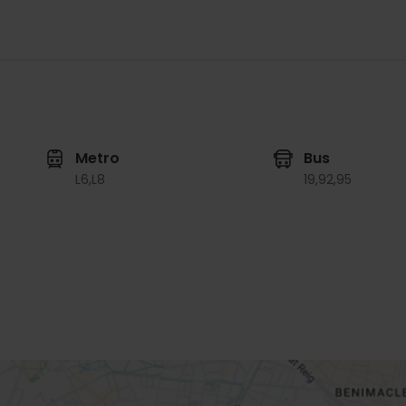
Metro
Bus
L6,
L8
19,
92,
95