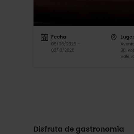
Fecha
Luga
06/06/2026 -
Aveni
02/10/2026
30, Po
Valènc
Disfruta de gastronomía