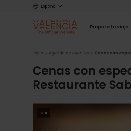
Skip
Español
to
main
Main
content
Prepara tu viaje
navigat
Breadcrumb
Inicio
Agenda de eventos
Cenas con espec
Cenas con espec
Restaurante Sab