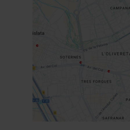
Close
sidebar
da
map
Get
your
location
Cómo llegar