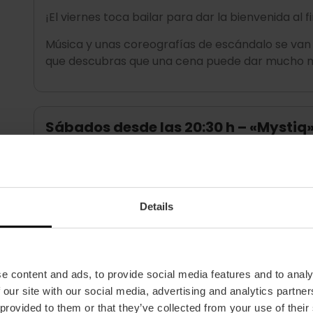
¡El viernes toca bailar para dar la bienvenida al
Música y unas coreografías de escándalo se van 
que descubras que una cena puede dar mucho m
Sábados desde las 20:30 h – «Mystiq
No es fácil de explicar, pero sí te podemos dec
misterio, el show de luces, las coreografías y ta
Toda esta amalgama de factores consigue crea
Details
de una intensidad que hace que cada plato sepa
e content and ads, to provide social media features and to analy
 our site with our social media, advertising and analytics partn
 provided to them or that they’ve collected from your use of their