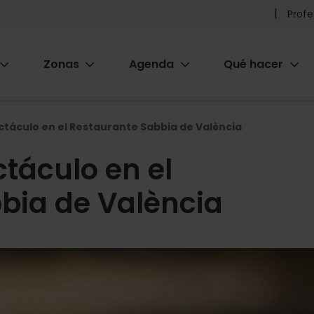
Pr
Profe
he
Zonas
Agenda
Qué hacer
m
ion
táculo en el Restaurante Sabbia de València
táculo en el
bia de València