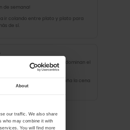
 fin de semana!
a ir colando entre plato y plato para
ás de sí.
»
ir que en este espectáculo predominan el
mbién la música.
r una atmósfera que acompaña la cena
About
 todavía mejor.
se our traffic. We also share
ers who may combine it with
 services. You will find more