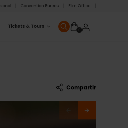
e
sional
Convention Bureau
Film Office
ader
User
Tickets & Tours
0
enu
User menu
accoun
menu
Compartir