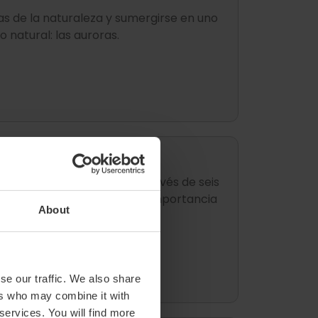
as de la naturaleza y sumergirse en uno
natural: las auroras.
ubrirás el reino animal a través de seis
ios y mamíferos, y cuál es la importancia
About
.
se our traffic. We also share
ers who may combine it with
 services. You will find more