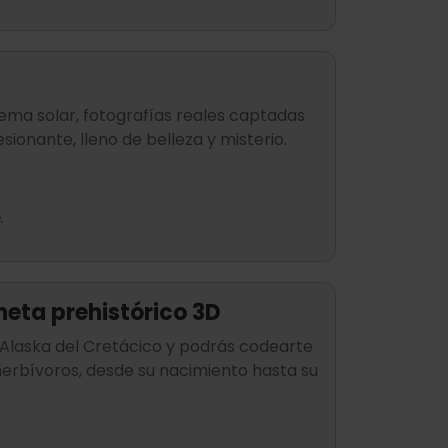
tema solar, fotografías reales captadas
sionante, lleno de belleza y misterio.
.
neta prehistórico 3D
a Alaska del Cretácico y podrás codearte
 herbívoros, desde su nacimiento hasta su