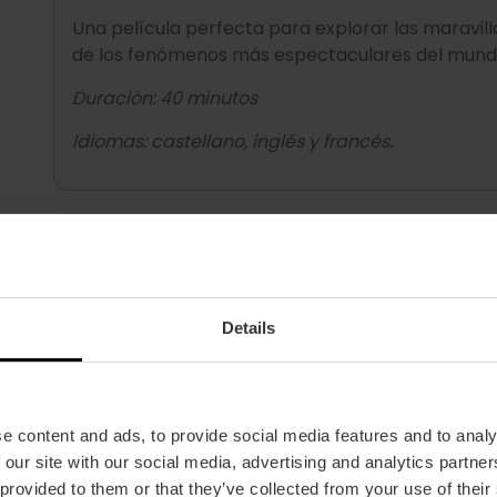
Una película perfecta para explorar las maravill
de los fenómenos más espectaculares del mundo 
Duración: 40 minutos
Idiomas: castellano, inglés y francés.
Animal Kingdom
Una aventura en forma de película en la que desc
familias: pájaros, insectos, peces, reptiles, anfib
Details
de sus hábitats para el planeta.
Duración: 40 minutos
Idiomas: castellano, valenciano, inglés e italiano
e content and ads, to provide social media features and to analy
 our site with our social media, advertising and analytics partn
 provided to them or that they’ve collected from your use of their