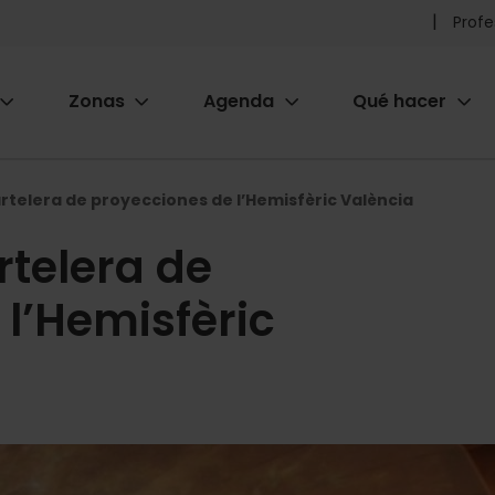
Pr
Profe
he
Zonas
Agenda
Qué hacer
m
ion
artelera de proyecciones de l’Hemisfèric València
rtelera de
l’Hemisfèric