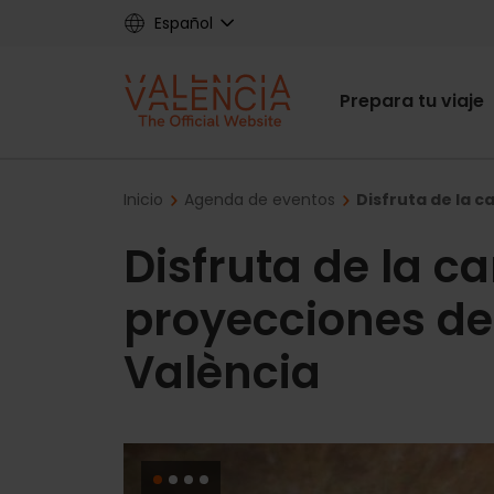
Skip
Español
to
main
Main
content
Prepara tu viaje
navigat
Breadcrumb
Inicio
Agenda de eventos
Disfruta de la c
Disfruta de la ca
proyecciones de 
València