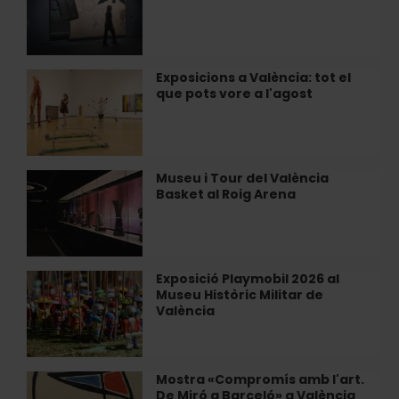
Tàpies
a
València
Exposicions a València: tot el
Exposicions
que pots vore a l'agost
a
València:
tot
el
que
Museu i Tour del València
Museu
pots
Basket al Roig Arena
i
vore
Tour
a
del
l'agost
València
Basket
Exposició Playmobil 2026 al
Exposició
al
Museu Històric Militar de
Playmobil
Roig
València
2026
Arena
al
Museu
Històric
Mostra «Compromís amb l'art.
Mostra
Militar
De Miró a Barceló» a València