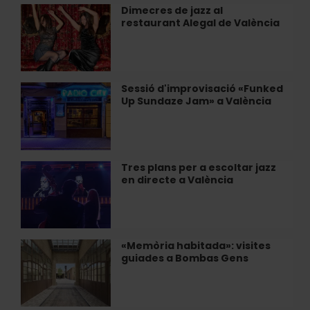
al
Dimecres de jazz al
Dimecres
Restaurant
restaurant Alegal de València
de
Alegal
jazz
de
al
València
restaurant
Alegal
Sessió d'improvisació «Funked
Sessió
de
Up Sundaze Jam» a València
d'improvisació
València
«Funked
Up
Sundaze
Jam»
Tres plans per a escoltar jazz
Tres
a
en directe a València
plans
València
per
a
escoltar
jazz
«Memòria habitada»: visites
«Memòria
en
guiades a Bombas Gens
habitada»:
directe
visites
a
guiades
València
a