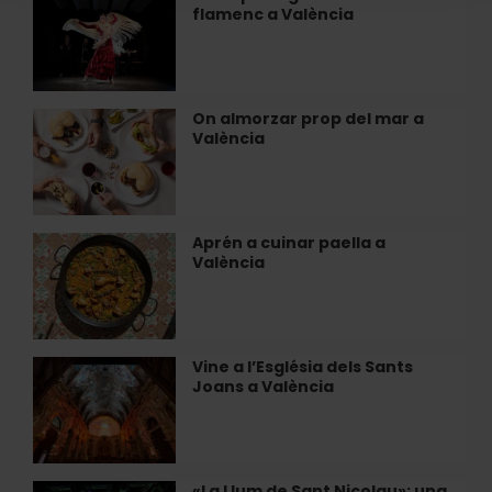
l'art
flamenc a València
per
i
a
la
gaudir
tradició
del
que
millor
On almorzar prop del mar a
On
mantenen
flamenc
València
almorzar
viu
a
prop
el
València
del
seu…
mar
a
Aprén a cuinar paella a
Aprén
València
València
a
cuinar
paella
a
València
Vine a l’Església dels Sants
Vine
Joans a València
a
l’Església
dels
Sants
Joans
«La Llum de Sant Nicolau»: una
«La