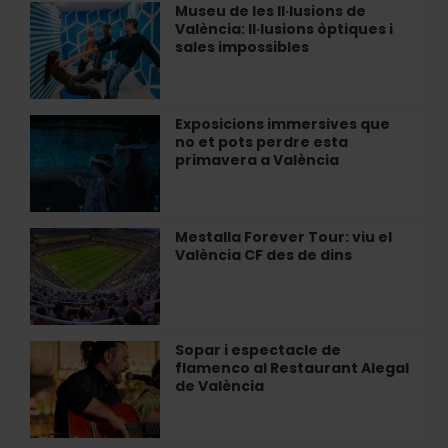
un
Museu de les Il·lusions de
Museu
dia
València: Il·lusions òptiques i
de
de
sales impossibles
les
relax
Il·lusions
a
de
València
València:
Exposicions immersives que
Exposicions
Il·lusions
no et pots perdre esta
immersives
òptiques
primavera a València
que
i
no
sales
et
impossibles
pots
Mestalla Forever Tour: viu el
Mestalla
perdre
València CF des de dins
Forever
esta
Tour:
primavera
viu
a
el
València
València
Sopar i espectacle de
Sopar
CF
flamenco al Restaurant Alegal
i
des
de València
espectacle
de
de
dins
flamenco