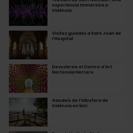
a
experiència immersiva a
Llum
València
València
de
Sant
Nicolau»:
una
Visites guiades a Sant Joan de
Visites
experiència
l’Hospital
guiades
immersiva
a
a
Sant
València
Joan
de
Descobreix el Centre d'Art
Descobreix
l’Hospital
Hortensia Herrero
el
Centre
d'Art
Hortensia
Herrero
Gaudeix de l’Albufera de
Gaudeix
València en bici
de
l’Albufera
de
València
en