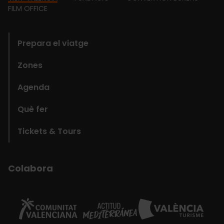
Footer
FILM OFFICE
domains
Prepara el viatge
Zones
Agenda
Què fer
Tickets & Tours
Colabora