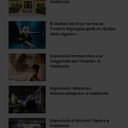
València
escapada
enoturística
en
València
El Ballet de Kíev torna al
El
Teatre Olympia amb el «El llac
Ballet
dels cignes».
de
Kíev
torna
al
Exposició immersiva «La
Exposició
Teatre
Llegenda del Titanic» a
immersiva
Olympia
València
«La
amb
Llegenda
el
del
«El
Titanic»
Exposició «Música i
Exposició
llac
a
Matemàtiques» a València
«Música
dels
València
i
cignes».
Matemàtiques»
a
València
Exposició d'Antoni Tàpies a
Exposició
València
d'Antoni