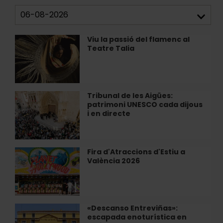
Viu la passió del flamenc al
Viu
Teatre Talia
la
passió
del
flamenc
al
Tribunal de les Aigües:
Tribunal
Teatre
patrimoni UNESCO cada dijous
de
Talia
i en directe
les
Aigües:
patrimoni
UNESCO
Fira d'Atraccions d'Estiu a
Fira
cada
València 2026
d'Atraccions
dijous
d'Estiu
i
a
en
València
directe
2026
«Descanso Entreviñas»:
«Descanso
escapada enoturística en
Entreviñas»: