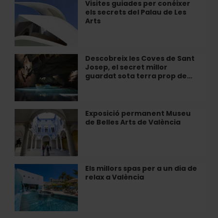
a
Visites guiades per conéixer
Visites
descobrir
els secrets del Palau de Les
guiades
València
Arts
per
conéixer
els
secrets
Descobreix les Coves de Sant
Descobreix
del
Josep, el secret millor
les
Palau
guardat sota terra prop de…
Coves
de
de
Les
Sant
Arts
Josep,
Exposició permanent Museu
Exposició
el
de Belles Arts de València
permanent
secret
Museu
millor
de
guardat
Belles
sota
Arts
Els millors spas per a un dia de
Els
terra
de
relax a València
millors
prop
València
spas
de…
per
a