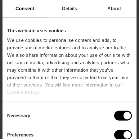
miniatura» a València
«Roma
Consent
Details
About
en
miniatura»
a
València
This website uses cookies
150é aniversari de Julio
150é
González a València
aniversari
We use cookies to personalise content and ads, to
de
provide social media features and to analyse our traffic.
Julio
We also share information about your use of our site with
González
our social media, advertising and analytics partners who
a
Visita guiada per l'Estadi
Visita
València
may combine it with other information that you’ve
Ciutat de València
guiada
provided to them or that they’ve collected from your use
per
of their services. You will find more information in our
l'Estadi
Ciutat
Cookie Policy
.
de
Nova sala de cinema IMAX a
Nova
València
Heron City València
sala
Consent
de
Necessary
Selection
cinema
IMAX
a
Preferences
Flamenc en directe al Café del
Flamenc