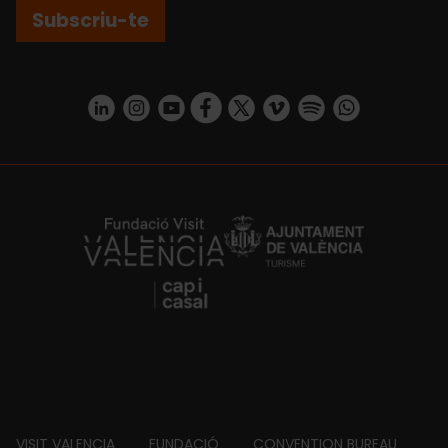
Subscriu-te
https://www.linkedin.com/company/turismo-valencia/mycompany/
https://www.instagram.com/visit_valencia/
https://www.youtube.com/user/Turisvale
https://www.facebook.com/turismov
https://twitter.com/Valenciatu
https://vimeo.com/visitva
https://open.spotif
https://api.whatsapp.com/se
https://fundacion.visitvalencia.com/
VISIT VALENCIA
FUNDACIÓ
CONVENTION BUREAU