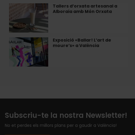
Bombas
Tallers d’orxata artesanal a
Tallers
Gens
Alboraia amb Món Orxata
d’orxata
artesanal
a
Alboraia
amb
Exposició «Ballar! L’art de
Exposició
Món
moure’s» a València
«Ballar!
Orxata
L’art
de
moure’s»
a
València
Subscriu-te la nostra Newsletter!
No et perdes els millors plans per a gaudir a València!