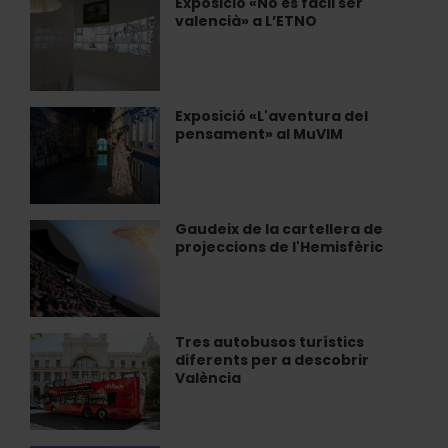
Exposició «No és fàcil ser
Exposició
bici
valencià» a L’ETNO
«No
és
fàcil
ser
valencià»
Exposició «L'aventura del
Exposició
a
pensament» al MuVIM
«L'aventura
L’ETNO
del
pensament»
al
MuVIM
Gaudeix de la cartellera de
Gaudeix
projeccions de l'Hemisfèric
de
la
cartellera
de
projeccions
Tres autobusos turístics
Tres
de
diferents per a descobrir
autobusos
l'Hemisfèric
València
turístics
diferents
per