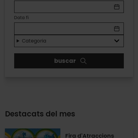
A
VALÈNCIA
Data fi
Diversió
per
Categoria
a
buscar
tots
els
gustos
Destacats del mes
Fira d'Atraccions