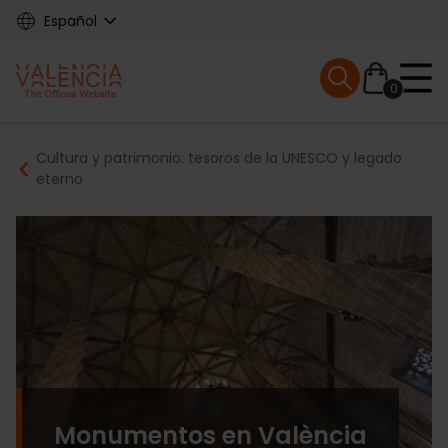
Skip
Español
to
main
Mobile menu ex
content
0
Main
Breadcrumb
Cultura y patrimonio: tesoros de la UNESCO y legado
navigation
eterno
Monumentos en València