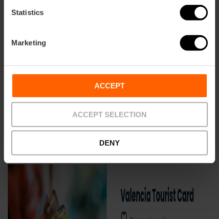
Statistics
Marketing
ACCEPT
Ahorra en tu entrada con la Valencia
Tourist Card
ACCEPT SELECTION
¡Ahorra en tu visita! Con la
Valencia Tourist Card
entra
GRATIS a las Torres de Quart y a muchos otros museos y
DENY
monumentos.