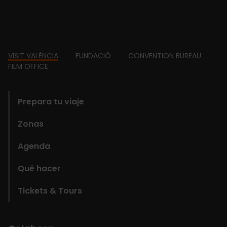
Footer
VISIT VALÈNCIA
FUNDACIÓ
CONVENTION BUREAU
FILM OFFICE
domains
Prepara tu viaje
Zonas
Agenda
Qué hacer
Tickets & Tours