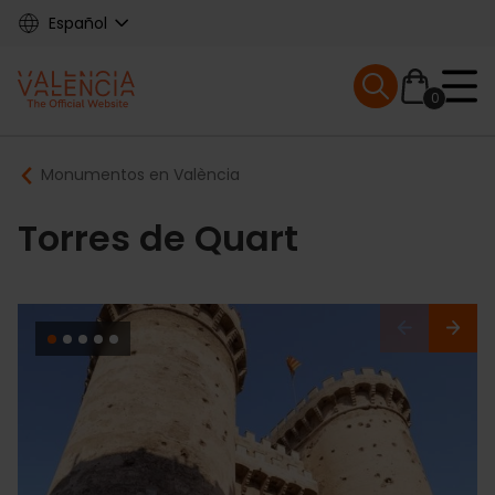
Skip
Español
to
main
Mobile menu ex
content
0
Main
Breadcrumb
Monumentos en València
navigation
Torres de Quart