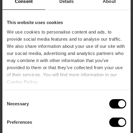
Consent
Details
About
This website uses cookies
We use cookies to personalise content and ads, to
Cómo llegar
provide social media features and to analyse our traffic.
We also share information about your use of our site with
our social media, advertising and analytics partners who
may combine it with other information that you’ve
provided to them or that they’ve collected from your use
of their services. You will find more information in our
Cookie Policy
.
Consent
Contacto
Necessary
Selection
Entradas
Preferences
+34 963 525 478