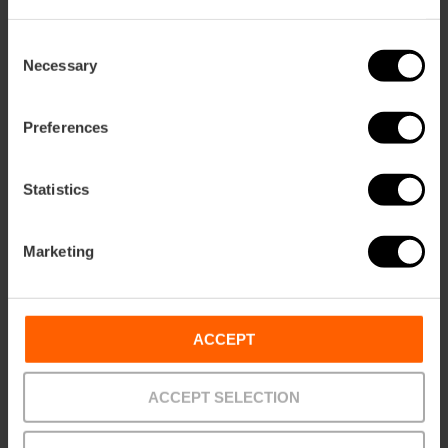
Consent
Necessary
Selection
Preferences
Cómo llegar
Statistics
Metro
L6,
L8
Marketing
Veles e Vents, Valencia, España
ACCEPT
ACCEPT SELECTION