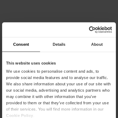
Consent
Details
About
This website uses cookies
We use cookies to personalise content and ads, to
provide social media features and to analyse our traffic.
Información práctica
We also share information about your use of our site with
our social media, advertising and analytics partners who
Horarios
may combine it with other information that you’ve
Lunes a domingo de 10 hasta 01:30h.
provided to them or that they’ve collected from your use
of their services. You will find more information in our
Tickets
Cookie Policy
.
Entrada libre.