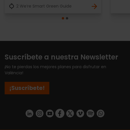
2 We’re Smart Green Guide
Suscríbete a nuestra Newsletter
¡No te pierdas los mejores planes para disfrutar en
València!
¡Suscríbete!
https://www.linkedin.com/company/turismo-valencia/mycompany/
https://www.instagram.com/visit_valencia/
https://www.youtube.com/user/Turisvale
https://www.facebook.com/turismov
https://twitter.com/Valenciatu
https://vimeo.com/visitva
https://open.spotif
https://api.whatsapp.com/se