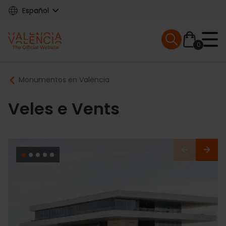
Skip
Español
to
main
Mobile menu ex
content
0
Main
Breadcrumb
Monumentos en València
navigation
Veles e Vents