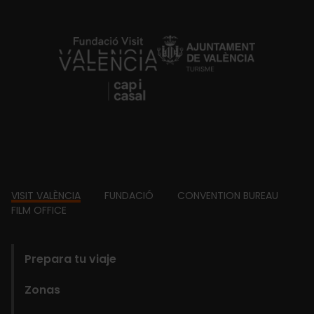
https://fundacion.visitvalencia.com/
Footer
VISIT VALÈNCIA
FUNDACIÓ
CONVENTION BUREAU
FILM OFFICE
domains
Prepara tu viaje
Zonas