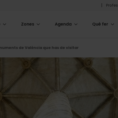
Pr
Profes
he
e
Zones
Agenda
Què fer
me
ion
onuments de València que has de visitar