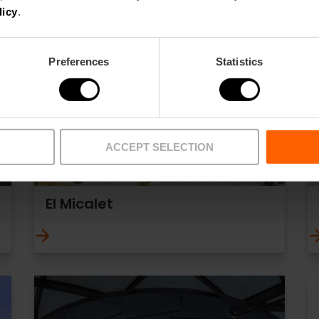
licy
.
Preferences
Statistics
ACCEPT SELECTION
El Micalet