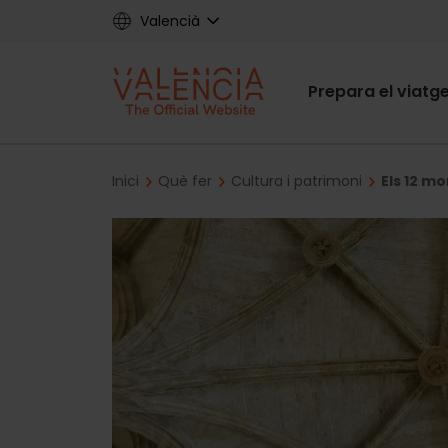
Skip
Valencià
to
main
Main
content
Prepara el viatg
navigat
Breadcrumb
Inici
Què fer
Cultura i patrimoni
Els 12 m