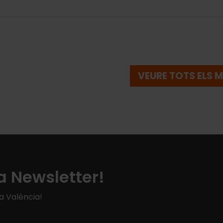
VEURE TOTS ELS
a Newsletter!
 a València!