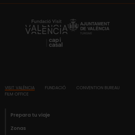
https://fundacion.visitvalencia.com/
Footer
VISIT VALÈNCIA
FUNDACIÓ
CONVENTION BUREAU
FILM OFFICE
domains
Prepara tu viaje
Zonas