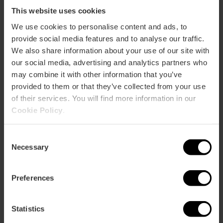
This website uses cookies
Cómo llegar
We use cookies to personalise content and ads, to
provide social media features and to analyse our traffic.
Bus
We also share information about your use of our site with
4,
7,
27,
73,
81,
C1
our social media, advertising and analytics partners who
may combine it with other information that you’ve
provided to them or that they’ve collected from your use
Calle de la Lonja, 2, 46001 Valencia, València,
of their services. You will find more information in our
España
Cookie Policy
.
Consent
Necessary
Selection
Preferences
ose
Statistics
ebar