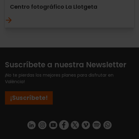
Centro fotográfico La Llotgeta
Suscríbete a nuestra Newsletter
¡No te pierdas los mejores planes para disfrutar en
València!
¡Suscríbete!
https://www.linkedin.com/company/turismo-valencia/mycompany/
https://www.instagram.com/visit_valencia/
https://www.youtube.com/user/Turisvale
https://www.facebook.com/turismov
https://twitter.com/Valenciatu
https://vimeo.com/visitva
https://open.spotif
https://api.whatsapp.com/se