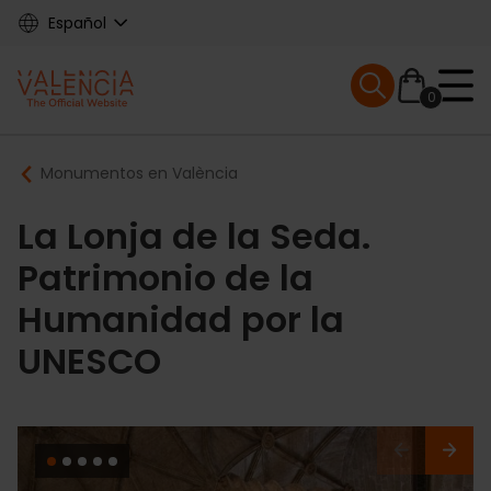
Skip
Español
to
main
Mobile menu ex
content
0
Main
Breadcrumb
Monumentos en València
navigation
La Lonja de la Seda.
Patrimonio de la
Humanidad por la
UNESCO