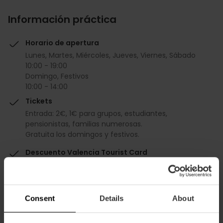
Información práctica
Horario de apertura
Lunes, Martes, Miércoles, Jueves, Viernes, Sábado
10:00 - 19:00
Domingo, Festivos
10:00 - 14:00
Tickets
Entrada: 2€, 1€ para grupos, estudiantes,
pensionistas, familias numerosas.
Gratuita los domingos y festivos.
Descuento Valencia Tourist Card
Gratuito
Consent
Details
About