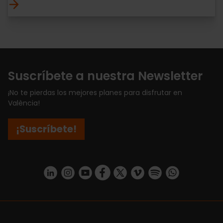
Suscríbete a nuestra Newsletter
¡No te pierdas los mejores planes para disfrutar en
València!
¡Suscríbete!
https://www.linkedin.com/company/turismo-valencia/mycompany/
https://www.instagram.com/visit_valencia/
https://www.youtube.com/user/Turisvale
https://www.facebook.com/turismov
https://twitter.com/Valenciatu
https://vimeo.com/visitva
https://open.spotif
https://api.whatsapp.com/se