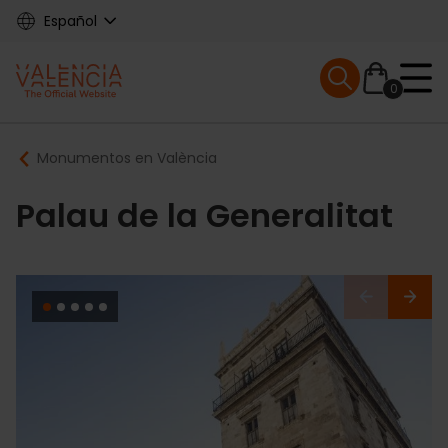
Skip
Español
to
main
Mobile menu ex
content
0
Main
Breadcrumb
Monumentos en València
navigation
Palau de la Generalitat