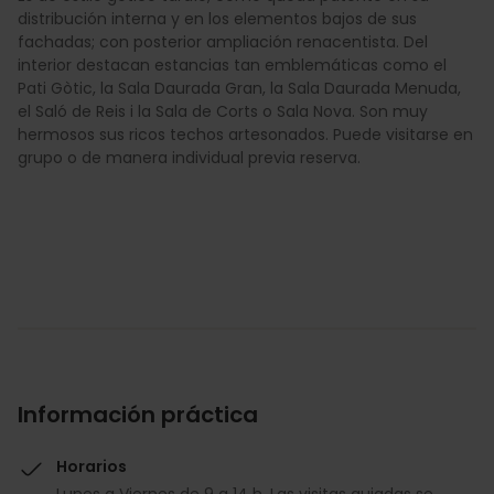
distribución interna y en los elementos bajos de sus
fachadas; con posterior ampliación renacentista. Del
interior destacan estancias tan emblemáticas como el
Pati Gòtic, la Sala Daurada Gran, la Sala Daurada Menuda,
el Saló de Reis i la Sala de Corts o Sala Nova. Son muy
hermosos sus ricos techos artesonados. Puede visitarse en
grupo o de manera individual previa reserva.
Información práctica
Horarios
Lunes a Viernes de 9 a 14 h. Las visitas guiadas se