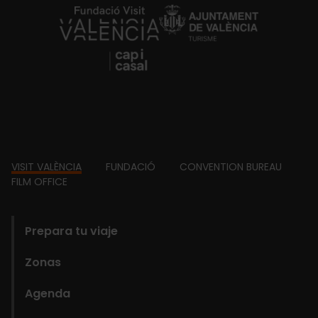
https://fundacion.visitvalencia.com/
Footer
VISIT VALÈNCIA
FUNDACIÓ
CONVENTION BUREAU
FILM OFFICE
domains
Prepara tu viaje
Zonas
Agenda