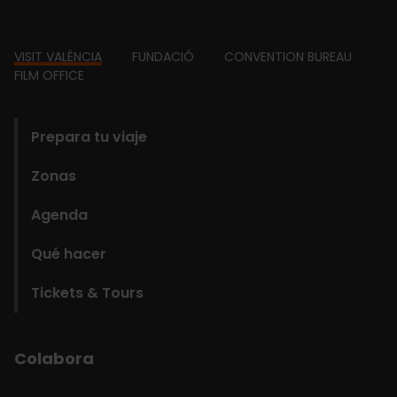
Footer
VISIT VALÈNCIA
FUNDACIÓ
CONVENTION BUREAU
FILM OFFICE
domains
Prepara tu viaje
Zonas
Agenda
Qué hacer
Tickets & Tours
Colabora