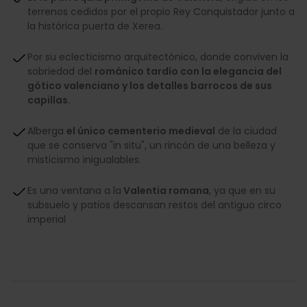
terrenos cedidos por el propio Rey Conquistador junto a
la histórica puerta de Xerea.
Por su eclecticismo arquitectónico, donde conviven la
sobriedad del
románico tardío con la elegancia del
gótico valenciano y los detalles barrocos de sus
capillas.
Alberga
el único cementerio medieval
de la ciudad
que se conserva "in situ", un rincón de una belleza y
misticismo inigualables.
Es una ventana a la
Valentia romana
, ya que en su
subsuelo y patios descansan restos del antiguo circo
imperial