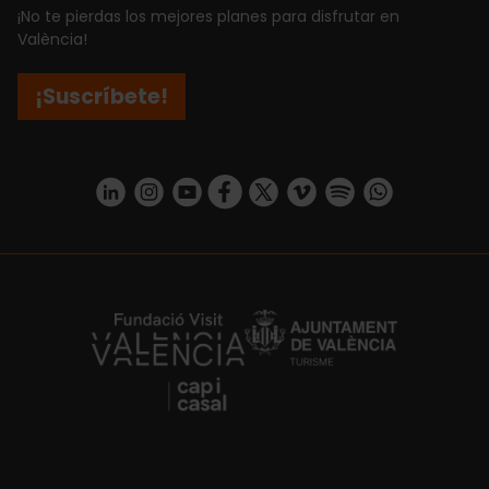
¡No te pierdas los mejores planes para disfrutar en
València!
¡Suscríbete!
https://www.linkedin.com/company/turismo-valencia/mycompany/
https://www.instagram.com/visit_valencia/
https://www.youtube.com/user/Turisvale
https://www.facebook.com/turismov
https://twitter.com/Valenciatu
https://vimeo.com/visitva
https://open.spotif
https://api.whatsapp.com/se
https://fundacion.visitvalencia.com/