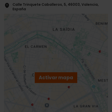
Calle Trinquete Caballeros, 5, 46003, Valencia,
España
ose
ebar
p
Activar mapa
r
ation