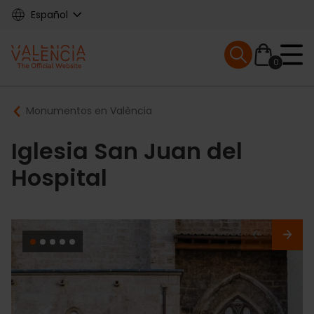
Skip
Español
to
main
Mobile menu ex
content
0
Main
Breadcrumb
Monumentos en València
navigation
Iglesia San Juan del
Hospital