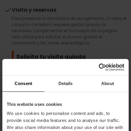
Visita y reservas
Para preservar la atmósfera de recogimiento, la visita al
conjunto completo requiere gestión previa. Es
necesario cumplimentar el formulario en su página
web oficial para solicitar el acceso guiado al
cementerio y las zonas arqueológicas.
Solicita tu visita guiada
Consent
Details
About
This website uses cookies
Ahorra en tu entrada con la Valencia
We use cookies to personalise content and ads, to
Tourist Card
provide social media features and to analyse our traffic.
We also share information about your use of our site with