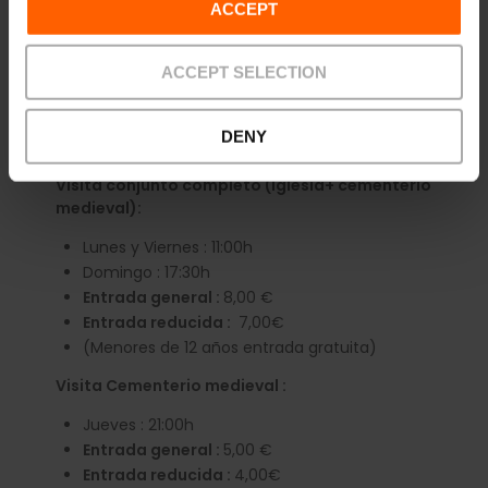
ACCEPT
ACCEPT SELECTION
Información práctica
DENY
Horarios
Visita conjunto completo (Iglesia+ cementerio
medieval):
Lunes y Viernes : 11:00h
Domingo : 17:30h
Entrada general :
8,00 €
Entrada reducida :
7,00€
(Menores de 12 años entrada gratuita)
Visita Cementerio medieval :
Jueves : 21:00h
Entrada general :
5,00 €
Entrada reducida :
4,00€