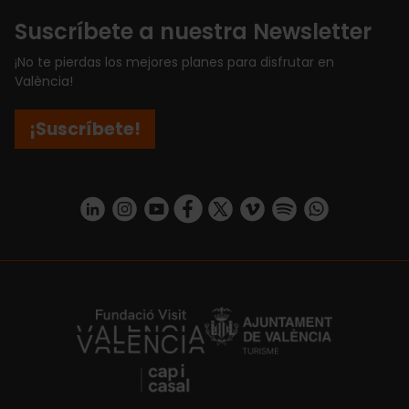
Suscríbete a nuestra Newsletter
¡No te pierdas los mejores planes para disfrutar en
València!
¡Suscríbete!
https://www.linkedin.com/company/turismo-valencia/mycompany/
https://www.instagram.com/visit_valencia/
https://www.youtube.com/user/Turisvale
https://www.facebook.com/turismov
https://twitter.com/Valenciatu
https://vimeo.com/visitva
https://open.spotif
https://api.whatsapp.com/se
https://fundacion.visitvalencia.com/