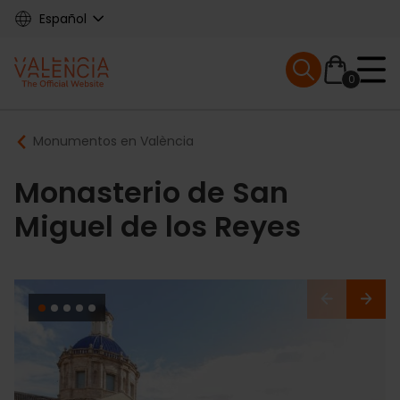
Skip
Español
to
main
Mobile menu ex
content
0
Main
Breadcrumb
Monumentos en València
navigation
Monasterio de San
Miguel de los Reyes