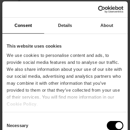
Cripta
Bajo la iglesia se encuentran los restos mortales de
Consent
Details
About
Fernando de Aragón (Duque de Calabria) y Germana
de Foix, fundadores del monasterio. Si visitas el día de
San Miguel, puede que presencies un fenómeno
This website uses cookies
extraordinario. Solo en ese día, por la mañana, entra un
rayo de sol y apunta directamente a la tumba de
We use cookies to personalise content and ads, to
Germana de Foix.
provide social media features and to analyse our traffic.
We also share information about your use of our site with
our social media, advertising and analytics partners who
Espacio Carmen Calvo
may combine it with other information that you’ve
En el coro del monasterio se exhibe permanentemente
provided to them or that they’ve collected from your use
la obra “Una conversación” con la que la escultora
of their services. You will find more information in our
participó en la Bienal de Venecia de 1997. Se puede
Cookie Policy
.
visitar, en compañía de un guía, de lunes a viernes de
09:00 a 14:00 horas, o en las visitas al monasterio los
fines de semana.
Consent
Necessary
Selection