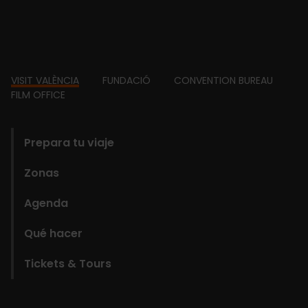
Footer
VISIT VALÈNCIA
FUNDACIÓ
CONVENTION BUREAU
FILM OFFICE
domains
Prepara tu viaje
Zonas
Agenda
Qué hacer
Tickets & Tours