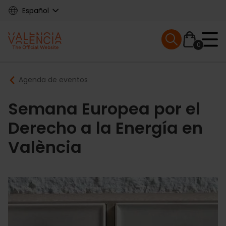
Skip
Español
to
main
Mobile menu ex
content
0
Main
Breadcrumb
Agenda de eventos
navigation
Semana Europea por el
Derecho a la Energía en
València