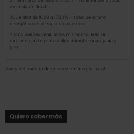
24 de marzo de 16:00 a 17:30 h – Taller de bono social
de la electricidad
22 de abril de 16:00 a 17:30 h – Taller de ahorro
energético en el hogar a coste cero
Y si no puedes venir, estos mismos talleres se
realizarán en formato online durante mayo, junio y
julio.
¡Ven y defiende tu derecho a una energía justa!
Quiero saber más