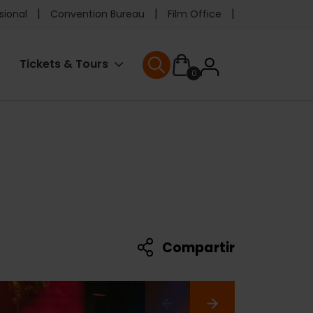
e
sional
Convention Bureau
Film Office
ader
User
Tickets & Tours
0
enu
User menu
accoun
menu
Compartir