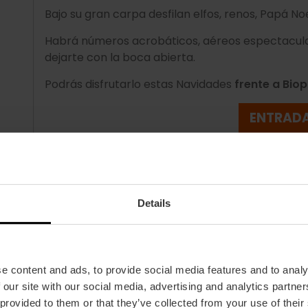
Bajo su gran carpa desfilan elfos, renos, Papá N
Habrá números acrobáticos, aéreos espectacula
dejarte con la boca abierta.
Podrás disfrutarlo estas Navidades
frente a Bio
ENTRAD
Circo Raluy Legacy con «CYBORG
Details
Del 5 de diciembre de 2025 al 1 de febrero de 2
Tras dos años de espera, el Circo Raluy Legacy r
Campanar
con «CYBORG», un espectáculo innov
e content and ads, to provide social media features and to analy
combina acrobacias extremas, humor y tecnologí
 our site with our social media, advertising and analytics partn
La familia Raluy, junto a más de 20 artistas de to
 provided to them or that they’ve collected from your use of their