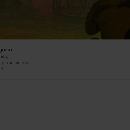
goría
ilia
s y tradiciones
ad