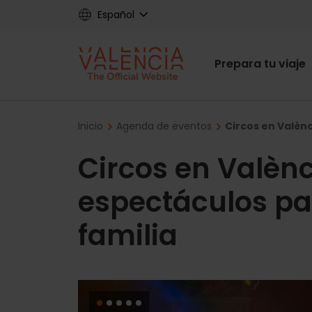
Skip
Español
to
main
Main
content
Prepara tu viaje
navigat
Breadcrumb
Inicio
Agenda de eventos
Circos en Valènc
Circos en Valènc
espectáculos par
familia