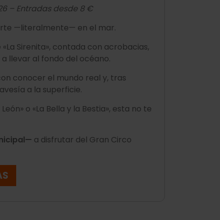
026 – Entradas desde 8 €
girte —literalmente— en el mar.
 «La Sirenita», contada con acrobacias,
 a llevar al fondo del océano.
con conocer el mundo real y, tras
vesía a la superficie.
León» o «La Bella y la Bestia», esta no te
nicipal—
a disfrutar del Gran Circo
AS