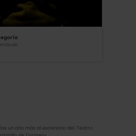
egoría
ectáculo
sube un año más al escenario del Teatro
azarillo de Tormes».