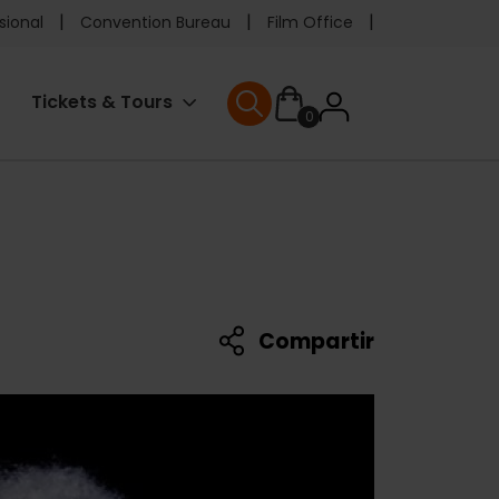
e
sional
Convention Bureau
Film Office
ader
User
Tickets & Tours
0
enu
User menu
accoun
menu
Compartir