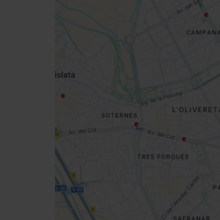
Close
sidebar
da
map
Get
your
location
Cómo llegar