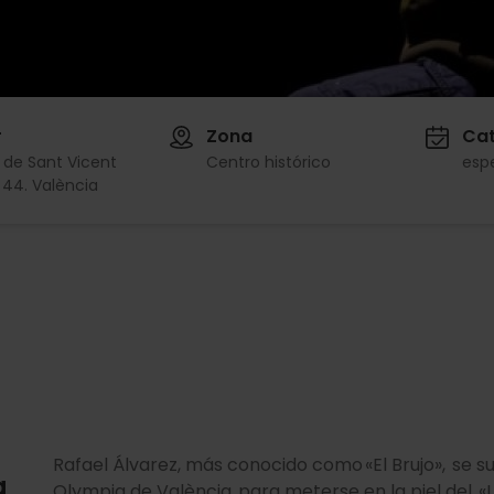
r
Zona
Cat
 de Sant Vicent
Centro histórico
esp
, 44. València
Rafael Álvarez, más conocido como «El Brujo», se 
a
Olympia de València para meterse en la piel del «L