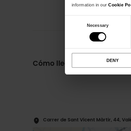
information in our
Cookie Po
Consent
Necessary
Selection
DENY
Cómo llegar
Carrer de Sant Vicent Màrtir, 44, Va