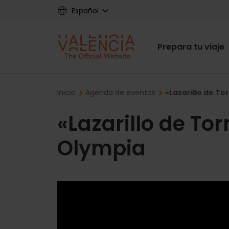
Skip
Español
to
main
Main
content
Prepara tu viaje
navigat
Breadcrumb
Inicio
Agenda de eventos
«Lazarillo de T
«Lazarillo de To
Olympia