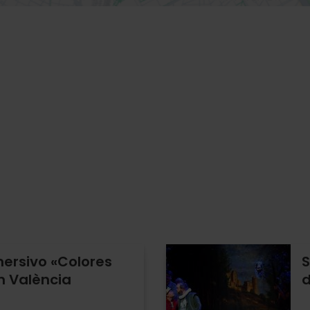
mersivo «Colores
S
n València
d