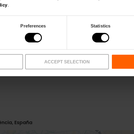
licy
.
Preferences
Statistics
ACCEPT SELECTION
Metro
Bus
L1,
L2,
L5
62,
70,
C1
lència, España