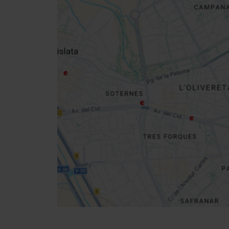
Close
sidebar
da
map
Get
your
location
Cómo llegar