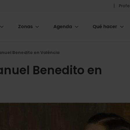
Pr
Profe
he
Zonas
Agenda
Qué hacer
m
ion
anuel Benedito en València
anuel Benedito en