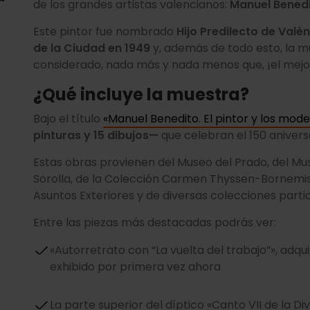
de los grandes artistas valencianos:
Manuel Benedi
Este pintor fue nombrado
Hijo Predilecto de Valèn
de la Ciudad en 1949
y, además de todo esto, la m
considerado, nada más y nada menos que, ¡el mejo
¿Qué incluye la muestra?
Bajo el título
«Manuel Benedito. El pintor y los mode
pinturas y 15 dibujos—
que celebran el 150 anivers
Estas obras provienen del Museo del Prado, del Mus
Sorolla, de la Colección Carmen Thyssen-Bornemisz
Asuntos Exteriores y de diversas colecciones parti
Entre las piezas más destacadas podrás ver:
«Autorretrato con “La vuelta del trabajo”», adqu
exhibido por primera vez ahora
La parte superior del díptico «Canto VII de la D