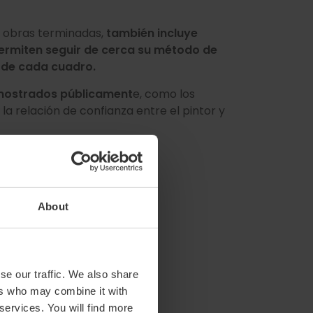
as obras terminadas,
también incluye
permiten seguir de cerca su método de
s de cada cuadro.
 mostrados públicament
e, como los
a relación de confianza entre el pintor y
es que venir!
About
se our traffic. We also share
ers who may combine it with
 services. You will find more