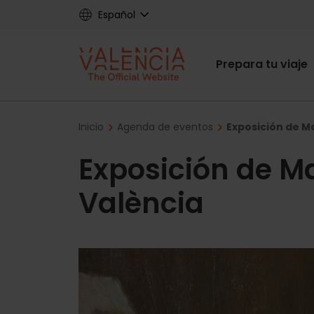
Skip
Español
to
main
Main
content
Prepara tu viaje
navigat
Breadcrumb
Inicio
Agenda de eventos
Exposición de M
Exposición de M
València