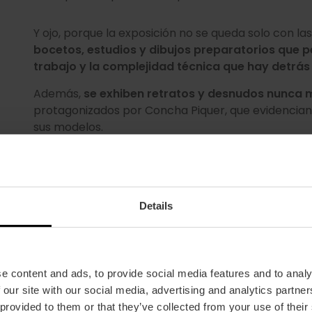
Y ojo, porque la exposición no se queda solo con l
bocetos, estudios y dibujos preparatorios que 
trabajo y la complejidad técnica que hay detrá
Además,
se exhiben retratos y desnudos nunca
protagonizados por Concha Piquer, que evidencian l
sus modelos.
Si te interesa el arte y la pintura valenciana… ¡tien
Details
e content and ads, to provide social media features and to analy
Claro, yo voy
 our site with our social media, advertising and analytics partn
 provided to them or that they’ve collected from your use of their