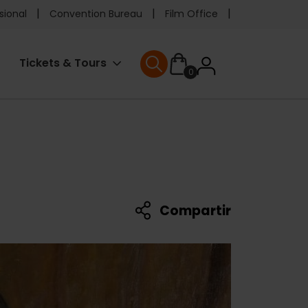
e
sional
Convention Bureau
Film Office
ader
User
Tickets & Tours
0
enu
User menu
accoun
menu
Compartir