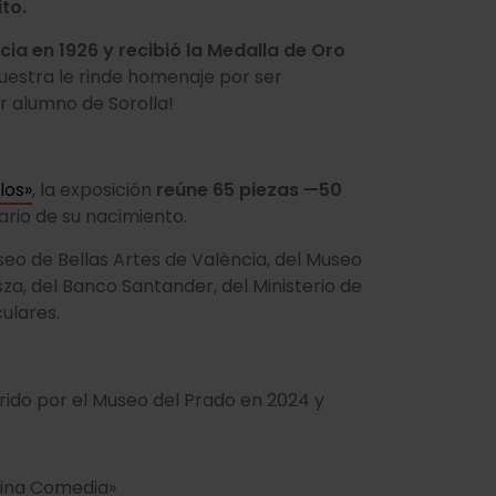
to.
cia en 1926 y recibió la Medalla de Oro
uestra le rinde homenaje por ser
r alumno de Sorolla!
los»
, la exposición
reúne 65 piezas —50
ario de su nacimiento.
eo de Bellas Artes de València, del Museo
a, del Banco Santander, del Ministerio de
culares.
irido por el Museo del Prado en 2024 y
ivina Comedia»