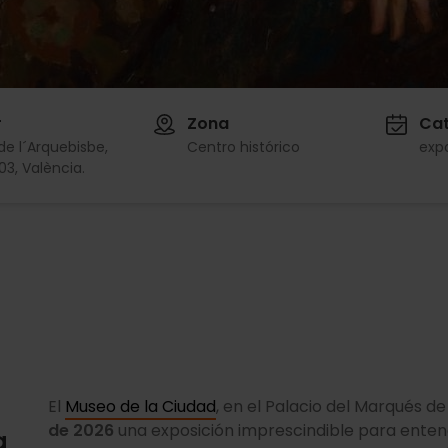
r
Zona
Cat
de l´Arquebisbe,
Centro histórico
exp
03, València.
El
Museo de la Ciudad
, en el Palacio del Marqués 
de 2026
una exposición imprescindible para entend
a