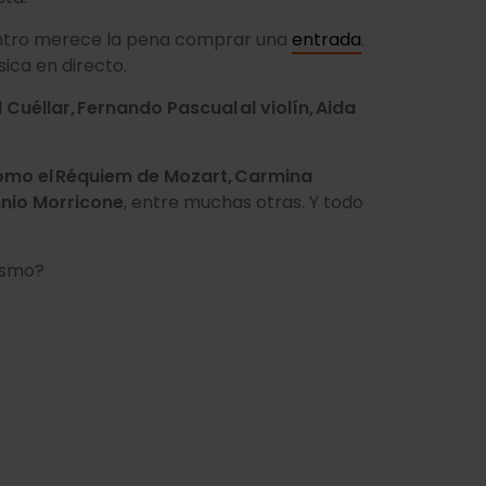
 dentro merece la pena comprar una
entrada
.
ica en directo.
Cuéllar, Fernando Pascual al violín, Aida
omo el Réquiem de Mozart, Carmina
nnio Morricone
, entre muchas otras. Y todo
mismo?