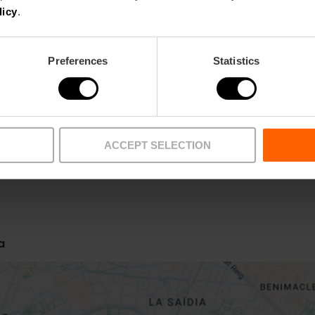
licy
.
Preferences
Statistics
Metro
Bus
L3,
L5,
L7,
L9
6,
10,
31,
71,
81
ACCEPT SELECTION
a