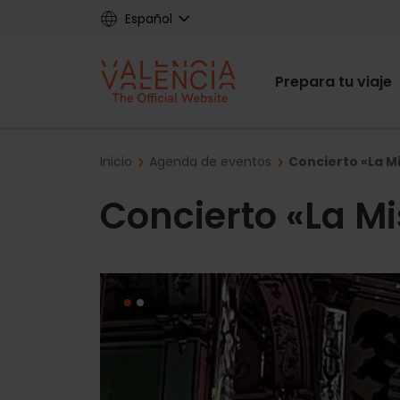
Skip
Español
to
main
Main
content
Prepara tu viaje
navigat
Breadcrumb
Inicio
Agenda de eventos
Concierto «La M
Concierto «La Mi