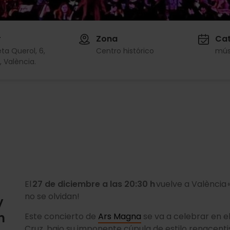
r
Zona
Cat
ta Querol, 6,
Centro histórico
mús
 València.
El
27 de diciembre a las 20:30 h
vuelve a València 
no se olvidan!
y
n
Este concierto de
Ars Magna
se va a celebrar en el 
Cruz, bajo su imponente cúpula de estilo renacenti