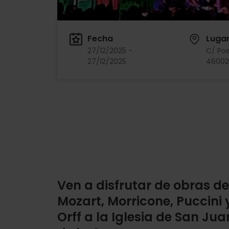
Fecha
Luga
27/12/2025 -
C/ Poe
27/12/2025
46002,
Ven a disfrutar de obras de
Mozart, Morricone, Puccini 
Orff a la Iglesia de San Jua