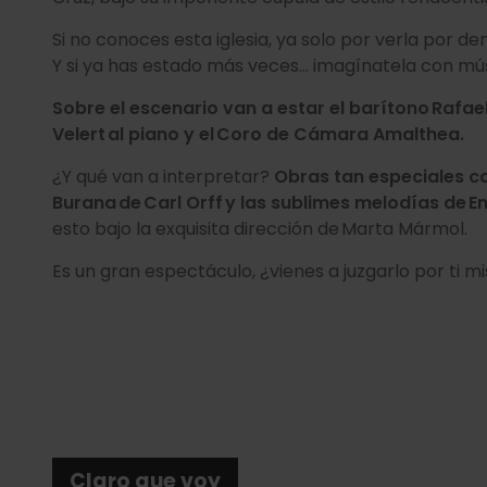
Si no conoces esta iglesia, ya solo por verla por
Y si ya has estado más veces… imagínatela con mús
Sobre el escenario van a estar el barítono Rafael 
Velert al piano y el Coro de Cámara Amalthea.
¿Y qué van a interpretar?
Obras tan especiales c
Burana de Carl Orff y las sublimes melodías de E
esto bajo la exquisita dirección de Marta Mármol.
Es un gran espectáculo, ¿vienes a juzgarlo por ti 
Claro que voy