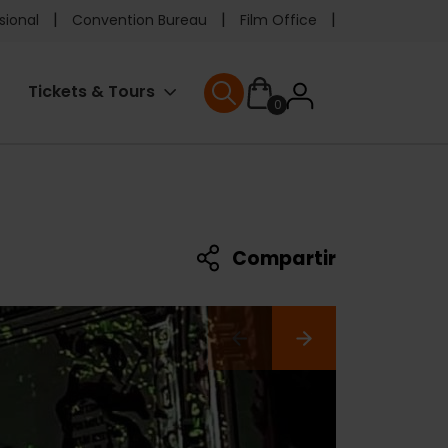
e
sional
Convention Bureau
Film Office
ader
User
Tickets & Tours
0
enu
User menu
accoun
menu
Compartir