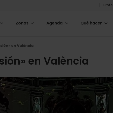
Pr
Profe
he
Zonas
Agenda
Qué hacer
m
ion
isión» en València
sión» en València