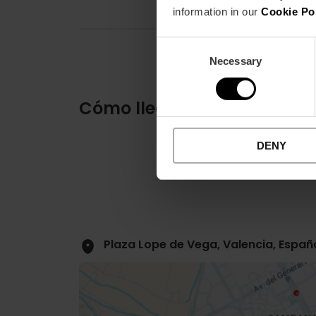
information in our
Cookie Po
Consent
Necessary
Selection
Cómo llegar
DENY
Plaza Lope de Vega, Valencia, Españ