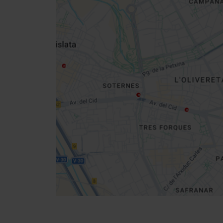
Close
sidebar
da
map
Get
your
location
Cómo llegar