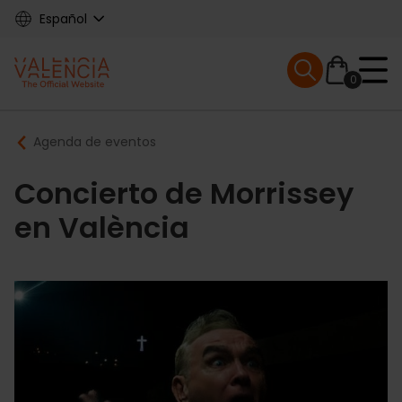
Skip
Español
to
main
Mobile menu ex
content
0
Main
Breadcrumb
Agenda de eventos
navigation
Concierto de Morrissey
en València