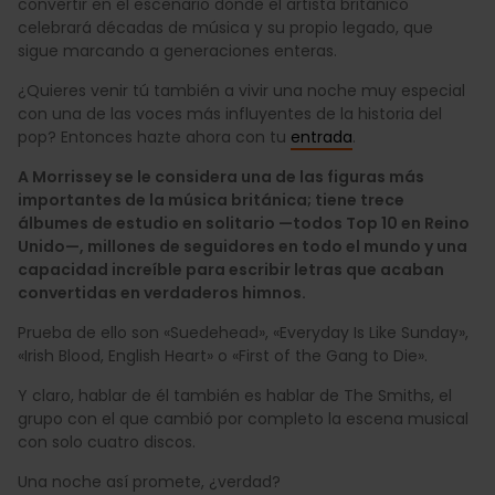
convertir en el escenario donde el artista británico
celebrará décadas de música y su propio legado, que
sigue marcando a generaciones enteras.
¿Quieres venir tú también a vivir una noche muy especial
con una de las voces más influyentes de la historia del
pop? Entonces hazte ahora con tu
entrada
.
A Morrissey se le considera una de las figuras más
importantes de la música británica; tiene trece
álbumes de estudio en solitario —todos Top 10 en Reino
Unido—, millones de seguidores en todo el mundo y una
capacidad increíble para escribir letras que acaban
convertidas en verdaderos himnos.
Prueba de ello son «Suedehead», «Everyday Is Like Sunday»,
«Irish Blood, English Heart» o «First of the Gang to Die».
Y claro, hablar de él también es hablar de The Smiths, el
grupo con el que cambió por completo la escena musical
con solo cuatro discos.
Una noche así promete, ¿verdad?