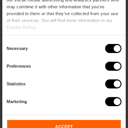
may combine it with other information that you’ve
Cómo llegar
provided to them or that they’ve collected from your use
of their services. You will find more information in our
Cookie Policy
.
Consent
Necessary
Selection
Preferences
Statistics
También te puede interesar
Marketing
ACCEPT