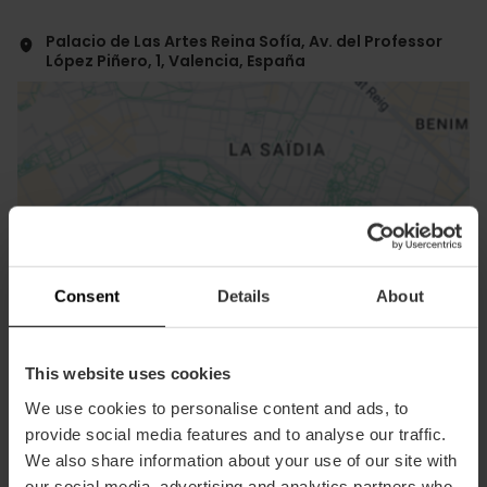
Palacio de Las Artes Reina Sofía, Av. del Professor
López Piñero, 1, Valencia, España
ose
Consent
Details
About
ebar
p
Activar mapa
r
This website uses cookies
ation
We use cookies to personalise content and ads, to
provide social media features and to analyse our traffic.
We also share information about your use of our site with
our social media, advertising and analytics partners who