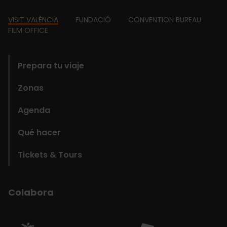
Footer
VISIT VALÈNCIA
FUNDACIÓ
CONVENTION BUREAU
FILM OFFICE
domains
Prepara tu viaje
Zonas
Agenda
Qué hacer
Tickets & Tours
Colabora