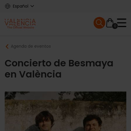
Skip
Español
to
main
Mobile menu ex
content
0
Main
Breadcrumb
Agenda de eventos
navigation
Concierto de Besmaya
en València