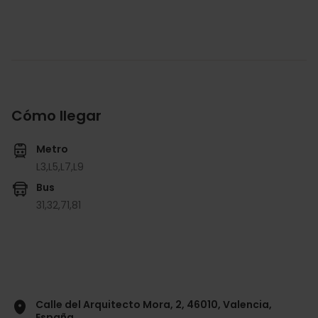
Cómo llegar
Metro
L3,
L5,
L7,
L9
Bus
31,
32,
71,
81
Calle del Arquitecto Mora, 2, 46010, Valencia,
España