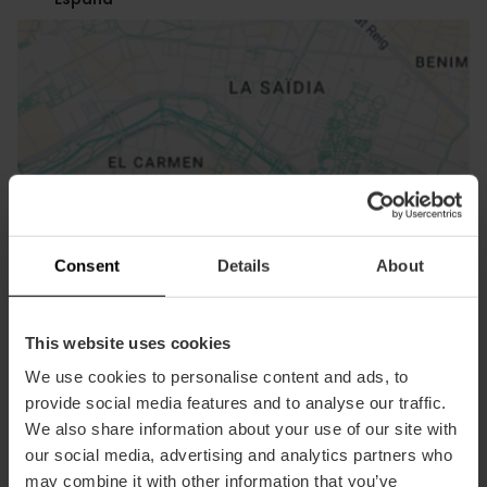
ose
ebar
p
Consent
Details
About
Activar mapa
r
ation
This website uses cookies
We use cookies to personalise content and ads, to
provide social media features and to analyse our traffic.
We also share information about your use of our site with
our social media, advertising and analytics partners who
Cómo llegar
may combine it with other information that you’ve