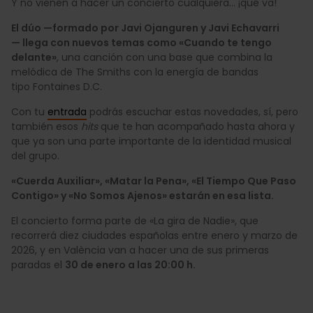
Y no vienen a hacer un concierto cualquiera… ¡qué va!
El dúo —formado por Javi Ojanguren y Javi Echavarri
— llega con nuevos temas como «Cuando te tengo
delante»
, una canción con una base que combina la
melódica de The Smiths con la energía de bandas
tipo Fontaines D.C.
Con tu
entrada
podrás escuchar estas novedades, sí, pero
también esos
hits
que te han acompañado hasta ahora y
que ya son una parte importante de la identidad musical
del grupo.
«Cuerda Auxiliar», «Matar la Pena», «El Tiempo Que Paso
Contigo» y «No Somos Ajenos» estarán en esa lista.
El concierto forma parte de «La gira de Nadie», que
recorrerá diez ciudades españolas entre enero y marzo de
2026, y en València van a hacer una de sus primeras
paradas el
30 de enero a las 20:00 h.