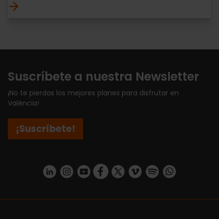
Suscríbete a nuestra Newsletter
¡No te pierdas los mejores planes para disfrutar en
València!
¡Suscríbete!
https://www.linkedin.com/company/turismo-valencia/mycompany/
https://www.instagram.com/visit_valencia/
https://www.youtube.com/user/Turisvale
https://www.facebook.com/turismov
https://twitter.com/Valenciatu
https://vimeo.com/visitva
https://open.spotif
https://api.whatsapp.com/se