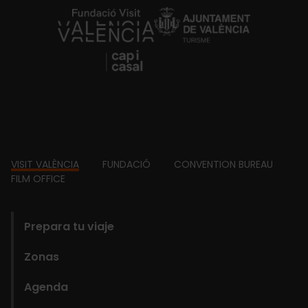
https://fundacion.visitvalencia.com/
Footer
VISIT VALÈNCIA
FUNDACIÓ
CONVENTION BUREAU
FILM OFFICE
domains
Prepara tu viaje
Zonas
Agenda