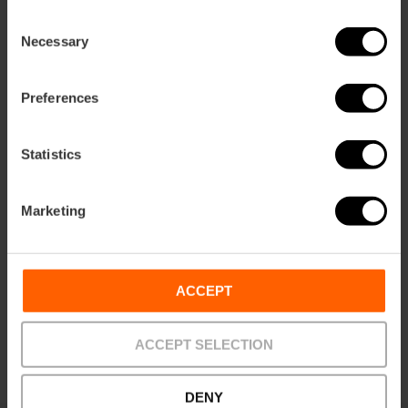
ebar
Consent
p
Necessary
Selection
Activar mapa
r
ation
Preferences
Statistics
Cómo llegar
Marketing
ACCEPT
ACCEPT SELECTION
DENY