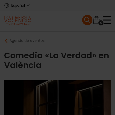
Skip
Español
to
main
Mobile menu ex
content
0
Main
Breadcrumb
Agenda de eventos
navigation
Comedia «La Verdad» en
València