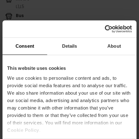
L1,
L5
Bus
9,
10,
18,
99
Consent
Details
About
Bulevar Sur esquina Calle Pío IX, s/n, Jesús, 46017,
This website uses cookies
Valencia, España
We use cookies to personalise content and ads, to
provide social media features and to analyse our traffic.
We also share information about your use of our site with
our social media, advertising and analytics partners who
may combine it with other information that you’ve
provided to them or that they’ve collected from your use
of their services. You will find more information in our
Cookie Policy
.
ose