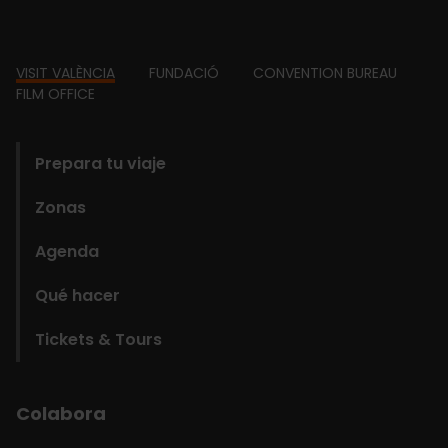
Footer
VISIT VALÈNCIA
FUNDACIÓ
CONVENTION BUREAU
FILM OFFICE
domains
Prepara tu viaje
Zonas
Agenda
Qué hacer
Tickets & Tours
Colabora