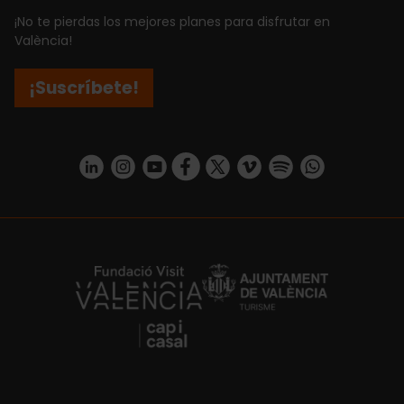
¡No te pierdas los mejores planes para disfrutar en
València!
¡Suscríbete!
https://www.linkedin.com/company/turismo-valencia/mycompany/
https://www.instagram.com/visit_valencia/
https://www.youtube.com/user/Turisvale
https://www.facebook.com/turismov
https://twitter.com/Valenciatu
https://vimeo.com/visitva
https://open.spotif
https://api.whatsapp.com/se
https://fundacion.visitvalencia.com/