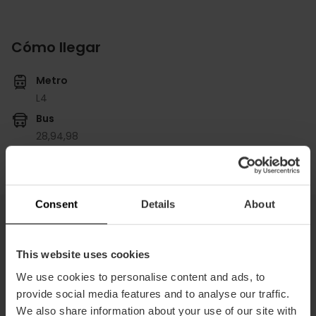
Cómo llegar
Metro
L4
Bus
28,
94,
98
Consent
Details
About
También te puede interesar
This website uses cookies
We use cookies to personalise content and ads, to
provide social media features and to analyse our traffic.
We also share information about your use of our site with