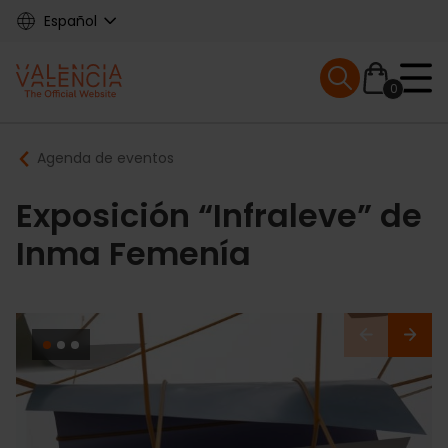
Skip
Español
to
main
Mobile menu ex
content
0
Main
Breadcrumb
Agenda de eventos
navigation
Exposición “Infraleve” de
Inma Femenía