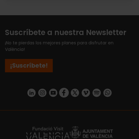
Suscríbete a nuestra Newsletter
¡No te pierdas los mejores planes para disfrutar en
València!
¡Suscríbete!
https://www.linkedin.com/company/turismo-valencia/mycompany/
https://www.instagram.com/visit_valencia/
https://www.youtube.com/user/Turisvale
https://www.facebook.com/turismov
https://twitter.com/Valenciatu
https://vimeo.com/visitva
https://open.spotif
https://api.whatsapp.com/se
https://fundacion.visitvalencia.com/