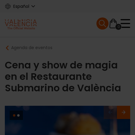
Skip
Español
to
main
Mobile menu ex
content
0
Main
Breadcrumb
Agenda de eventos
navigation
Cena y show de magia
en el Restaurante
Submarino de València