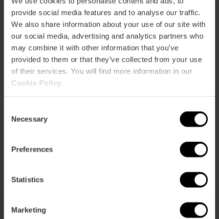
We use cookies to personalise content and ads, to
Activar mapa
r
provide social media features and to analyse our traffic.
ation
We also share information about your use of our site with
our social media, advertising and analytics partners who
may combine it with other information that you’ve
provided to them or that they’ve collected from your use
of their services. You will find more information in our
Cómo llegar
Cookie Policy
.
Consent
Necessary
Selection
Preferences
Statistics
Marketing