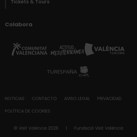
Tickets & Tours
Colabora
Footer
NOTICIAS
CONTACTO
AVISO LEGAL
PRIVACIDAD
about
POLÍTICA DE COOKIES
© Visit València 2026
|
Fundació Visit València