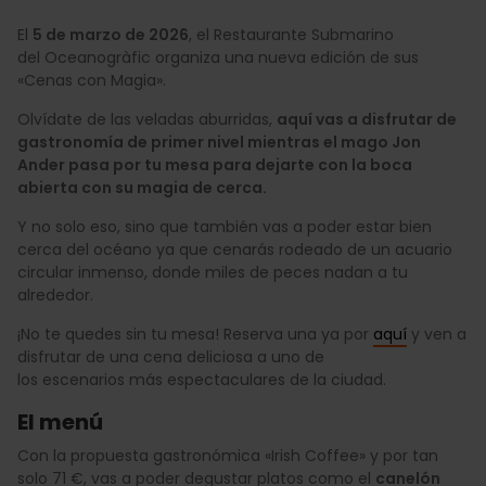
El
5 de marzo de 2026
, el Restaurante Submarino
del Oceanogràfic organiza una nueva edición de sus
«Cenas con Magia».
Olvídate de las veladas aburridas,
aquí vas a disfrutar de
gastronomía de primer nivel mientras el mago Jon
Ander pasa por tu mesa para dejarte con la boca
abierta con su magia de cerca.
Y no solo eso, sino que también vas a poder estar bien
cerca del océano ya que cenarás rodeado de un acuario
circular inmenso, donde miles de peces nadan a tu
alrededor.
¡No te quedes sin tu mesa! Reserva una ya por
aquí
y ven a
disfrutar de una cena deliciosa a uno de
los escenarios más espectaculares de la ciudad.
El menú
Con la propuesta gastronómica «Irish Coffee» y por tan
solo 71 €, vas a poder degustar platos como el
canelón