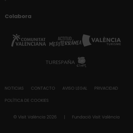
Colabora
Footer
NOTICIAS
CONTACTO
AVISO LEGAL
PRIVACIDAD
about
POLÍTICA DE COOKIES
© Visit València 2026
|
Fundació Visit València