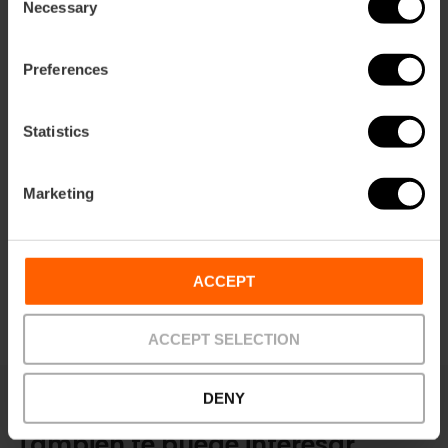
ation
Necessary
Selection
Preferences
Statistics
Cómo llegar
Marketing
ACCEPT
ACCEPT SELECTION
DENY
También te puede interesar