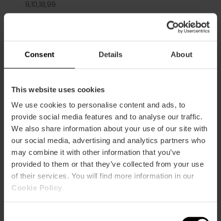
9,
10,
18,
99
Consent
Details
About
s/n Bulevar Sur esquina Calle Pío IX, València, 46017
This website uses cookies
We use cookies to personalise content and ads, to
provide social media features and to analyse our traffic.
We also share information about your use of our site with
our social media, advertising and analytics partners who
may combine it with other information that you’ve
provided to them or that they’ve collected from your use
of their services. You will find more information in our
ose
ebar
Cookie Policy
.
p
Activar mapa
r
Consent