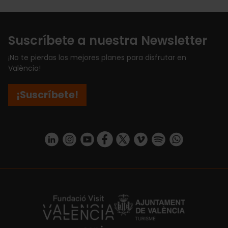
Suscríbete a nuestra Newsletter
¡No te pierdas los mejores planes para disfrutar en
València!
¡Suscríbete!
https://www.linkedin.com/company/turismo-valencia/mycompany/
https://www.instagram.com/visit_valencia/
https://www.youtube.com/user/Turisvale
https://www.facebook.com/turismov
https://twitter.com/Valenciatu
https://vimeo.com/visitva
https://open.spotif
https://api.whatsapp.com/se
https://fundacion.visitvalencia.com/