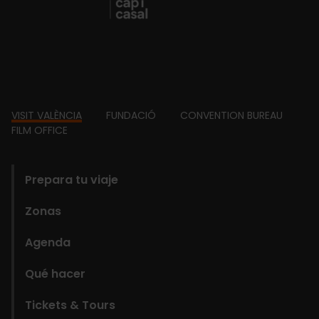
Footer
VISIT VALÈNCIA
FUNDACIÓ
CONVENTION BUREAU
FILM OFFICE
domains
Prepara tu viaje
Zonas
Agenda
Qué hacer
Tickets & Tours