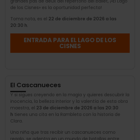
grandes pas de deux del repertorio del ballet, ¡«El Lago
de los Cisnes» es la oportunidad perfecta!
Toma nota, es el
22 de diciembre de 2026 a las
20:30 h
.
ENTRADA PARA EL LAGO DE LOS
CISNES
El Cascanueces
Y si sigues creyendo en la magia y quieres descubrir la
inocencia, la belleza interior y la valentía de esta obra
maestra, el
23 de diciembre de 2026 a las 20:30
h
tienes una cita en la Rambleta con la historia de
Clara.
Una niña que tras recibir un cascanueces como
regalo, se adentra en un mundo de batallas entre