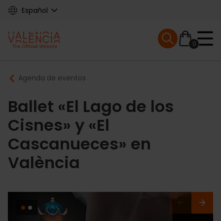
Skip
Español
to
main
Mobile menu ex
content
0
Main
Breadcrumb
Agenda de eventos
navigation
Ballet «El Lago de los
Cisnes» y «El
Cascanueces» en
València