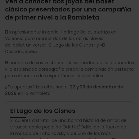
Ven a conocer dos joyas del ballet
clásico presentados por una compañía
de primer nivel a la Rambleta
El impresionante Imperial Heritage Ballet aterriza en
València para recrear dos de las obras claves
del ballet universal: «El Lago de los Cisnes» y «El
Cascanueces».
El encanto de sus vestuarios, la vistosidad de los decorados
y la espléndida coreografía crean la combinación perfecta
para ofrecerte dos espectáculos inolvidables.
¿Te apuntas? Las citas son el
22 y 23 de diciembre de
2026
en la Rambleta.
El Lago de los Cisnes
Si quieres disfrutar de una bonita historia de amor, del
virtuoso doble papel de Odette/Odile, de la fuerza de
la música de Tchaikovsky y de uno de los más