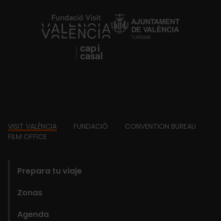
https://fundacion.visitvalencia.com/
Footer
VISIT VALÈNCIA
FUNDACIÓ
CONVENTION BUREAU
FILM OFFICE
domains
Prepara tu viaje
Zonas
Agenda