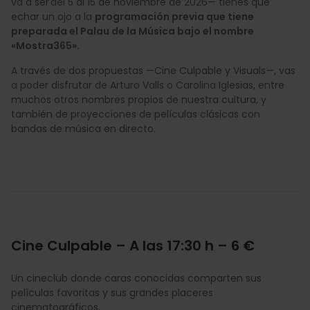
va a ser del 5 al 15 de noviembre de 2026— tienes que
echar un ojo a la
programación previa que tiene
preparada el Palau de la Música bajo el nombre
«Mostra365».
A través de dos propuestas —Cine Culpable y Visuals—, vas
a poder disfrutar de Arturo Valls o Carolina Iglesias, entre
muchos otros nombres propios de nuestra cultura, y
también de proyecciones de películas clásicas con
bandas de música en directo.
Cine Culpable – A las 17:30 h – 6 €
Un cineclub donde caras conocidas comparten sus
películas favoritas y sus grandes placeres
cinematográficos.