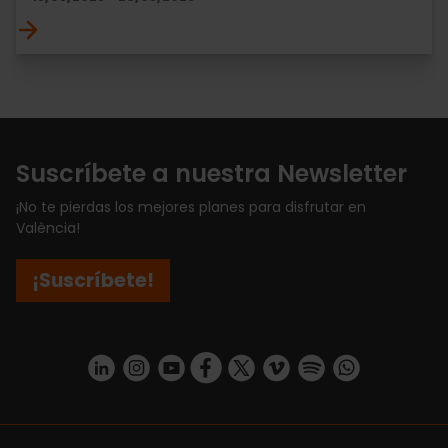
Suscríbete a nuestra Newsletter
¡No te pierdas los mejores planes para disfrutar en
València!
¡Suscríbete!
https://www.linkedin.com/company/turismo-valencia/mycompany/
https://www.instagram.com/visit_valencia/
https://www.youtube.com/user/Turisvale
https://www.facebook.com/turismov
https://twitter.com/Valenciatu
https://vimeo.com/visitva
https://open.spotif
https://api.whatsapp.com/se