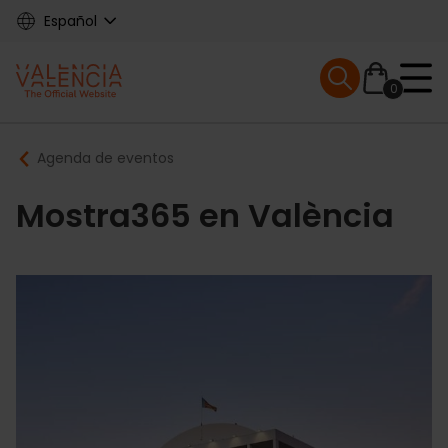
Skip
Español
to
main
Mobile menu ex
content
0
Main
Breadcrumb
Agenda de eventos
navigation
Mostra365 en València