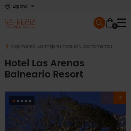
Skip
Español
to
main
Mobile menu ex
content
0
Main
Breadcrumb
Alojamiento: Los mejores hoteles y apartamentos
navigation
Hotel Las Arenas
Balneario Resort