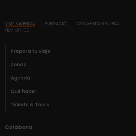
Footer
VISIT VALÈNCIA
FUNDACIÓ
CONVENTION BUREAU
FILM OFFICE
domains
Prepara tu viaje
Zonas
Agenda
Qué hacer
Tickets & Tours
Colabora