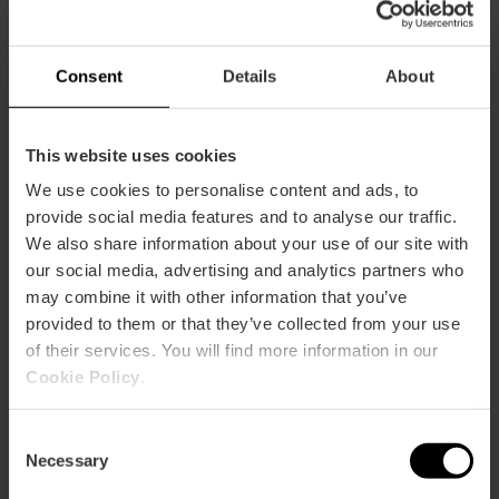
ATLAS
m2:
101
Audit:
48
Consent
Details
About
School:
32
Banquet:
40
Cocktail:
50
This website uses cookies
We use cookies to personalise content and ads, to
ZEUS
m2:
308
provide social media features and to analyse our traffic.
Audit:
300
We also share information about your use of our site with
School:
200
our social media, advertising and analytics partners who
Banquet:
200
may combine it with other information that you’ve
Cocktail:
300
provided to them or that they’ve collected from your use
of their services. You will find more information in our
BACO
Cookie Policy
.
m2:
153
Audit:
70
School:
50
Consent
Banquet:
60
Necessary
Selection
Cocktail:
80