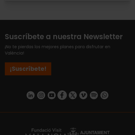
Suscríbete a nuestra Newsletter
¡No te pierdas los mejores planes para disfrutar en
València!
¡Suscríbete!
https://www.linkedin.com/company/turismo-valencia/mycompany/
https://www.instagram.com/visit_valencia/
https://www.youtube.com/user/Turisvale
https://www.facebook.com/turismov
https://twitter.com/Valenciatu
https://vimeo.com/visitva
https://open.spotif
https://api.whatsapp.com/se