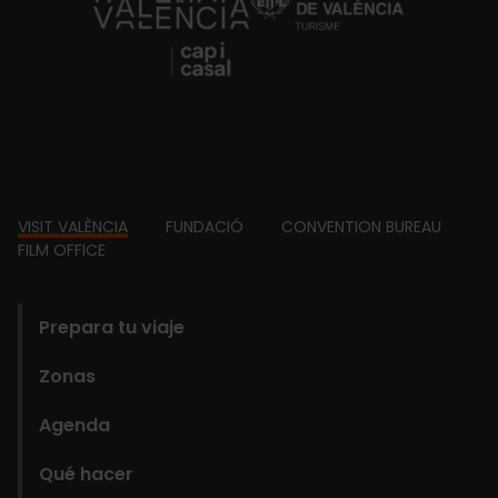
https://fundacion.visitvalencia.com/
Footer
VISIT VALÈNCIA
FUNDACIÓ
CONVENTION BUREAU
FILM OFFICE
domains
Prepara tu viaje
Zonas
Agenda
Qué hacer