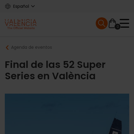
Skip
Español
to
main
Mobile menu ex
content
0
Main
Breadcrumb
Agenda de eventos
navigation
Final de las 52 Super
Series en València