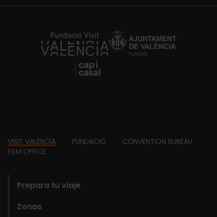
https://fundacion.visitvalencia.com/
Footer
VISIT VALÈNCIA
FUNDACIÓ
CONVENTION BUREAU
FILM OFFICE
domains
Prepara tu viaje
Zonas