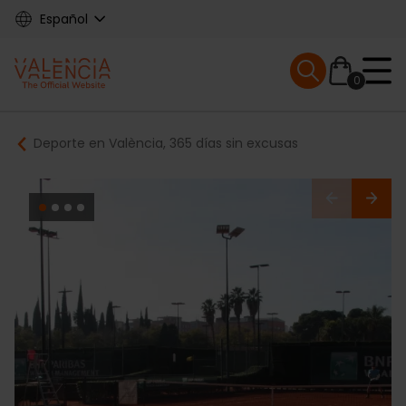
Skip
Español
to
main
Mobile menu ex
content
0
Main
Breadcrumb
Deporte en València, 365 días sin excusas
navigation