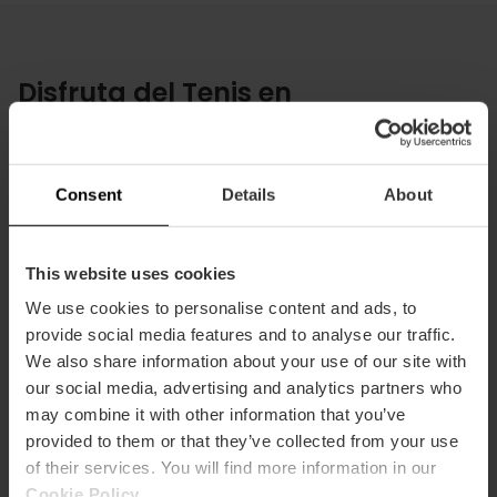
Disfruta del Tenis en
València
Asiste al único ATP de tierra batida,
fórmate en el club decano o
Consent
Details
About
entrena en centros de alto
rendimiento. Vive el Tenis en la cuna
de los campeones.
This website uses cookies
We use cookies to personalise content and ads, to
provide social media features and to analyse our traffic.
We also share information about your use of our site with
our social media, advertising and analytics partners who
may combine it with other information that you’ve
provided to them or that they’ve collected from your use
of their services. You will find more information in our
Cookie Policy
.