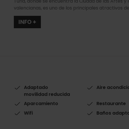
Turia, donde se encuentra la Ciudad de las Artes y l
valencianas, es uno de los principales atractivos d
INFO +
Adaptado
Aire acondic
movilidad reducida
Aparcamiento
Restaurante
Wifi
Baños adapt