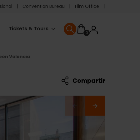
e
sional
Convention Bureau
Film Office
ader
User
Tickets & Tours
0
enu
User menu
accoun
eón Valencia
menu
Compartir