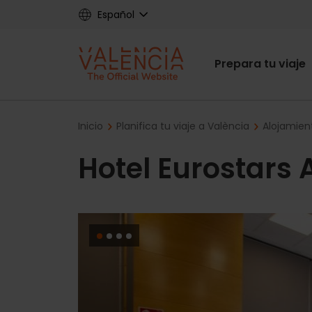
Skip
Español
to
main
Main
content
Prepara tu viaje
navigat
Breadcrumb
Inicio
Planifica tu viaje a València
Alojamien
Hotel Eurostars 