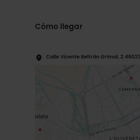
Cómo llegar
Calle Vicente Beltrán Grimal, 2 4602
Close
sidebar
da
map
Get