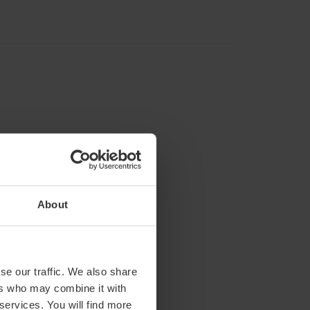
About
Cirene
m2:
66
Audit:
70
se our traffic. We also share
School:
44
ers who may combine it with
Banquet:
60
 services. You will find more