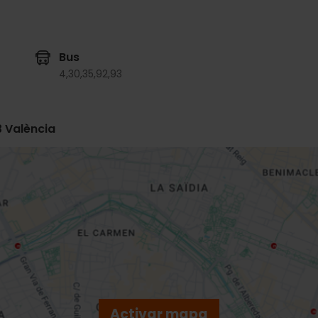
Bus
4,
30,
35,
92,
93
3 València
Activar mapa