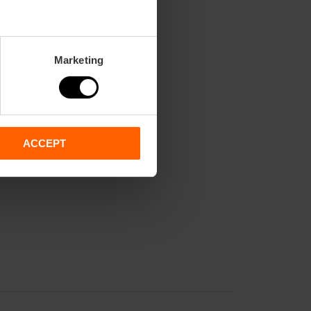
Cocktail:
70
Marketing
Fedra
m2:
51
Audit:
40
School:
32
ACCEPT
Banquet:
30
Cocktail:
60