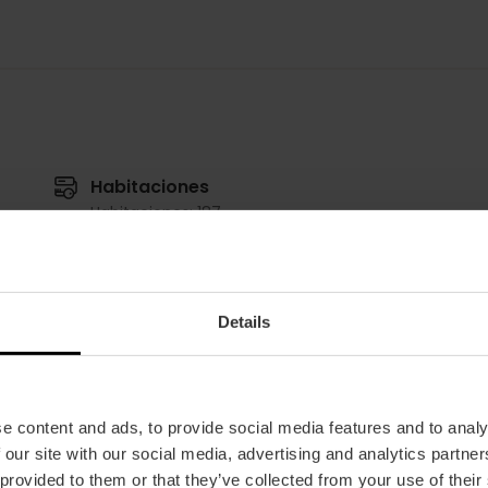
Habitaciones
Habitaciones: 187
Dobles: 182
Suites: 2
Salones
Details
Atenea (Batica, Cirene,
Batica
Danae, Electra, Fedra,
m2:
54
Galatea)
Audit:
30
e content and ads, to provide social media features and to analy
m2:
438
School:
20
 our site with our social media, advertising and analytics partn
Audit:
300
Banquet:
20
 provided to them or that they’ve collected from your use of their