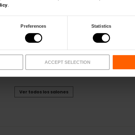
School:
200
Cocktail:
30
licy
.
Banquet:
200
Cocktail:
350
Preferences
Statistics
Danae
Electra
m2:
67
m2:
41
Audit:
70
Audit:
30
School:
44
School:
24
ACCEPT SELECTION
Banquet:
60
Banquet:
20
Cocktail:
70
Cocktail:
40
Ver todos los salones