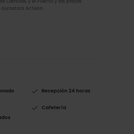
as Ciencias, y el Puerto y las playas
e Eurostars Acteón.
ionado
Recepción 24 horas
Cafetería
ados