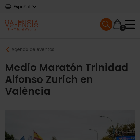
Skip
Español
to
main
Mobile menu ex
content
0
Main
Breadcrumb
Agenda de eventos
navigation
Medio Maratón Trinidad
Alfonso Zurich en
València