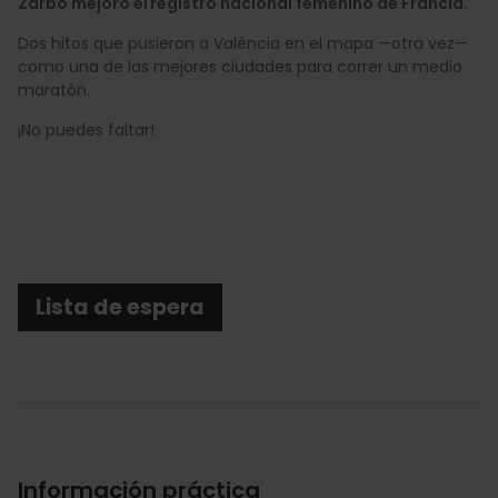
Zarbo mejoró el registro nacional femenino de Francia.
Dos hitos que pusieron a València en el mapa —otra vez—
como una de las mejores ciudades para correr un medio
maratón.
¡No puedes faltar!
Lista de espera
Información práctica