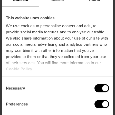
r
ation
This website uses cookies
We use cookies to personalise content and ads, to
provide social media features and to analyse our traffic.
We also share information about your use of our site with
Cómo llegar
our social media, advertising and analytics partners who
may combine it with other information that you’ve
provided to them or that they’ve collected from your use
of their services. You will find more information in our
Cookie Policy
.
Consent
Necessary
Selection
Preferences