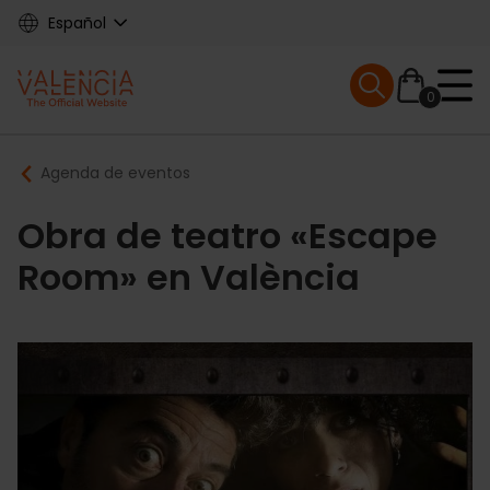
Skip
Español
to
main
Mobile menu ex
content
0
Main
Breadcrumb
Agenda de eventos
navigation
Obra de teatro «Escape
Room» en València