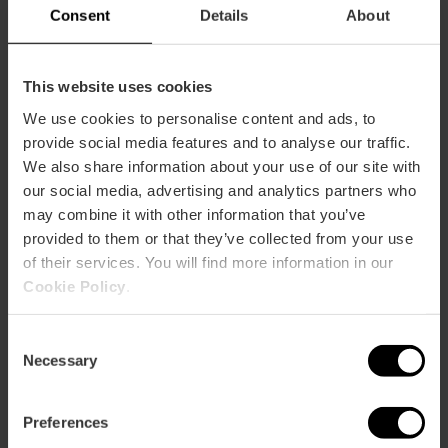
Consent
Details
About
This website uses cookies
We use cookies to personalise content and ads, to
provide social media features and to analyse our traffic.
We also share information about your use of our site with
ose
our social media, advertising and analytics partners who
ebar
p
may combine it with other information that you’ve
Activar mapa
provided to them or that they’ve collected from your use
r
ation
of their services. You will find more information in our
Cookie Policy
.
Consent
Necessary
Selection
Cómo llegar
Preferences