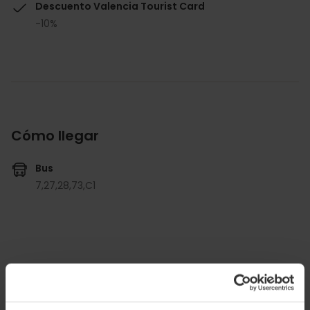
Descuento Valencia Tourist Card
-10%
Cómo llegar
Bus
7,
27,
28,
73,
C1
Calle de Caballeros, 31, València, España