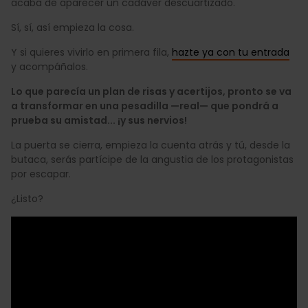
acaba de aparecer un cadáver descuartizado.
Sí, sí, así empieza la cosa.
Y si quieres vivirlo en primera fila,
hazte ya con tu entrada
y acompáñalos.
Lo que parecía un plan de risas y acertijos, pronto se va
a transformar en una pesadilla —real— que pondrá a
prueba su amistad... ¡y sus nervios!
La puerta se cierra, empieza la cuenta atrás y tú, desde la
butaca, serás partícipe de la angustia de los protagonistas
por escapar.
¿Listo?