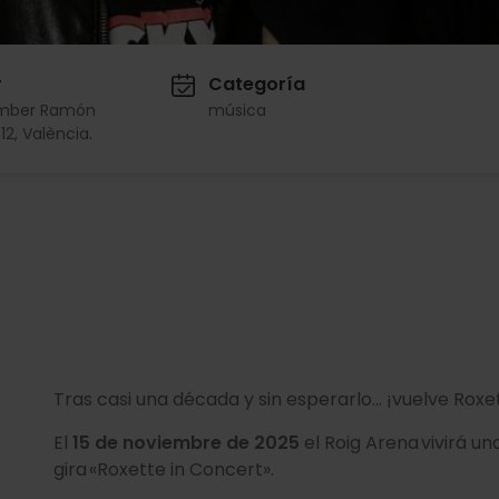
r
Categoría
mber Ramón
música
12, València.
Tras casi una década y sin esperarlo… ¡vuelve Roxe
El
15 de noviembre de 2025
el Roig Arena vivirá u
gira «Roxette in Concert».