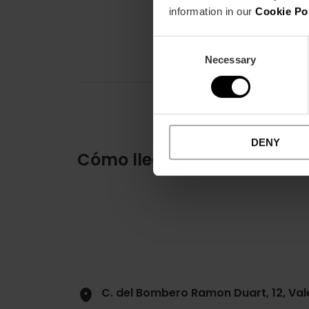
information in our
Cookie Po
Consent
Necessary
Selection
DENY
Cómo llegar
C. del Bombero Ramon Duart, 12, Val