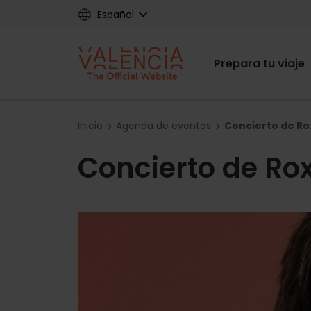
Skip
Español
to
main
Main
content
Prepara tu viaje
navigat
Breadcrumb
Inicio
Agenda de eventos
Concierto de Ro
Concierto de Rox