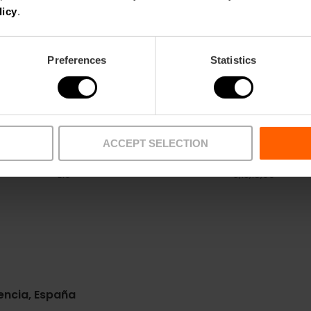
licy
.
Preferences
Statistics
ACCEPT SELECTION
Metro
Bus
L10
6,
13,
18,
99
encia, España