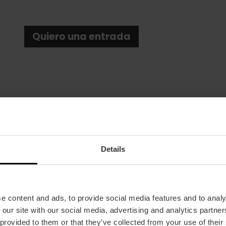
Quiero una entrada
Details
Fecha
15/11/2025 - 15/11/2025
Horarios
A las 21:00 h.
e content and ads, to provide social media features and to analy
Tickets
 our site with our social media, advertising and analytics partn
Desde 50 €.
 provided to them or that they’ve collected from your use of their