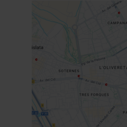
Close
sidebar
da
map
Get
your
location
Cómo llegar