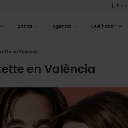
Pr
Profe
he
Zonas
Agenda
Qué hacer
m
ion
xette en València
ette en València