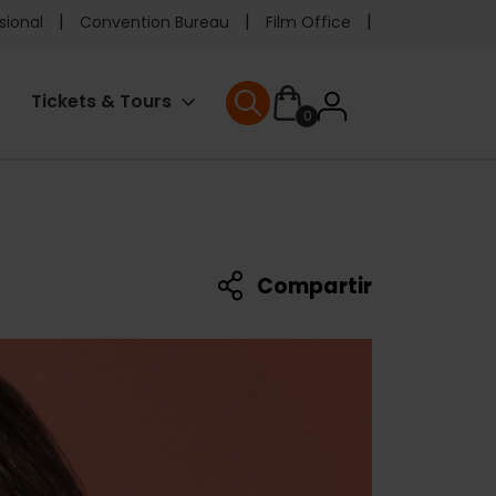
e
sional
Convention Bureau
Film Office
ader
User
Tickets & Tours
0
enu
User menu
accoun
menu
Compartir