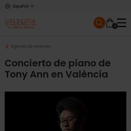
Skip
Español
to
main
Mobile menu ex
content
0
Main
Breadcrumb
Agenda de eventos
navigation
Concierto de piano de
Tony Ann en València