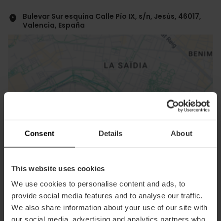
Bulevar Sur esquina Calle Pío IX, s/n, Jesús, 46017,
Valencia, España
ose
Consent
Details
About
ebar
p
Activar mapa
r
This website uses cookies
ation
We use cookies to personalise content and ads, to
provide social media features and to analyse our traffic.
We also share information about your use of our site with
our social media, advertising and analytics partners who