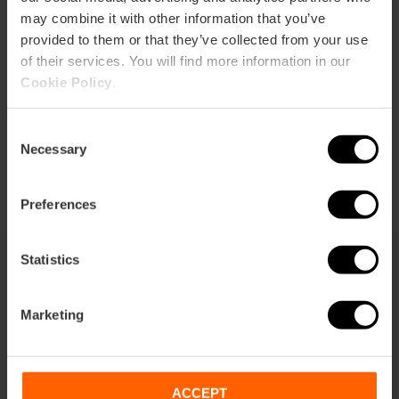
may combine it with other information that you’ve
Cómo llegar
provided to them or that they’ve collected from your use
of their services. You will find more information in our
Cookie Policy
.
Consent
Necessary
Selection
Preferences
Statistics
También te puede interesar
Marketing
ACCEPT