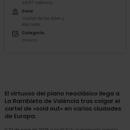
46017 València.
Zona
Ciudad de las Artes y
Alameda
Categoría
música
El virtuoso del piano neoclásico llega a
La Rambleta de València tras colgar el
cartel de «sold out» en varias ciudades
de Europa.
El
27 de junio de 2025
a las 19:30 h, el aclamado pianista