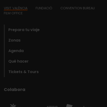
Footer
VISIT VALÈNCIA
FUNDACIÓ
CONVENTION BUREAU
FILM OFFICE
domains
Prepara tu viaje
Zonas
Agenda
Qué hacer
Tickets & Tours
Colabora