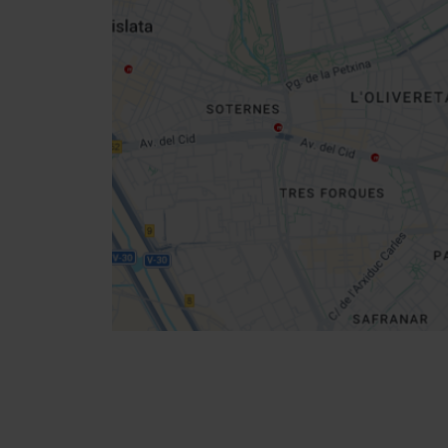
Close
sidebar
da
map
Get
your
location
Cómo llegar