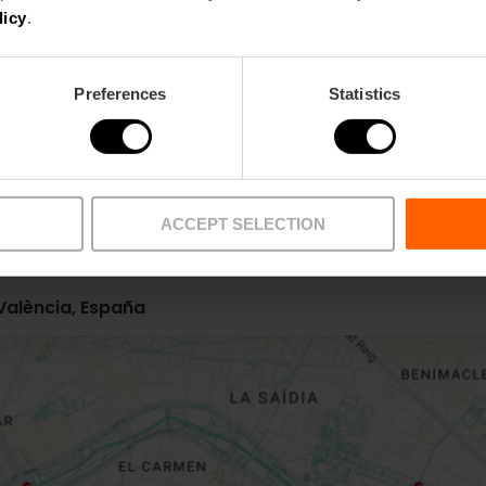
licy
.
Metro
Bus
Preferences
Statistics
L10
6,
13,
18,
99
ACCEPT SELECTION
València, España