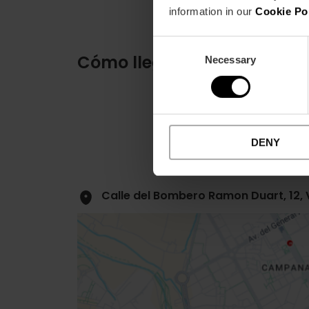
information in our
Cookie Po
Consent
Cómo llegar
Necessary
Selection
DENY
Calle del Bombero Ramon Duart, 12, 