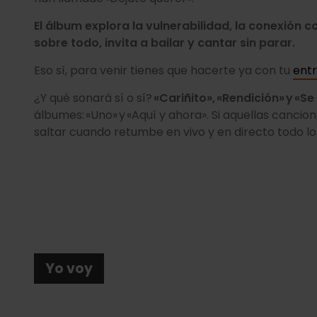
El álbum explora la vulnerabilidad, la conexión 
sobre todo, invita a bailar y cantar sin parar.
Eso sí, para venir tienes que hacerte ya con tu
ent
¿Y qué sonará sí o sí?
«Cariñito», «Rendición» y «Se
álbumes: «Uno» y «Aquí y ahora». Si aquellas canc
saltar cuando retumbe en vivo y en directo todo lo
Yo voy