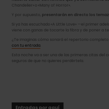
Chandelier» o «Many of Horror».
Y por supuesto,
presentarán en directo los temaz
Si ya has escuchado «A Little Love» —el primer ad
viene con ganas de tocarte la fibra y de poner a t
¿Te imaginas cómo sonará el repertorio completo 
con tu entrada
.
Esta noche va a ser una de las primeras citas del 
seguros de que no quieres perdértela.
Entradas por aquí