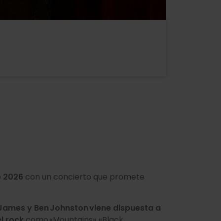
e 2026
con un concierto que promete
 James y Ben Johnston viene dispuesta a
l rock
como «Mountains», «Black