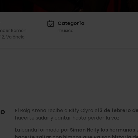
r
Categoría
mber Ramón
música
12, València.
ro
El Roig Arena recibe a Biffy Clyro el
3 de febrero d
hacerte sudar y cantar hasta perder la voz.
La banda formada por
Simon Neil y los hermanos
hacerte saltar con himnos que ya son historia de