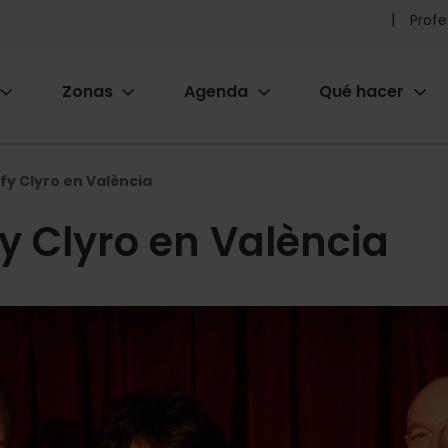
Pr
Profe
he
Zonas
Agenda
Qué hacer
m
ion
fy Clyro en València
fy Clyro en València