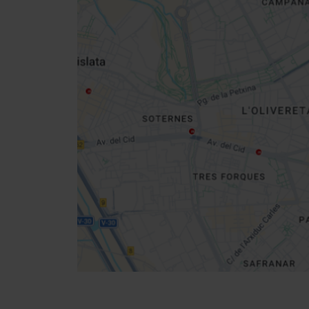
Close
sidebar
da
map
Get
your
location
Cómo llegar