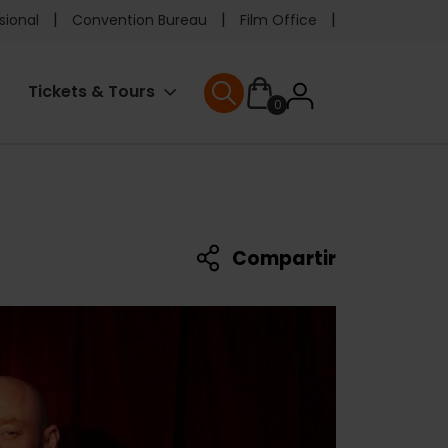
e
sional
Convention Bureau
Film Office
ader
User
Tickets & Tours
0
enu
User menu
accoun
menu
Compartir