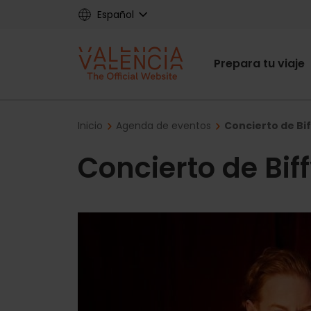
Skip
Español
to
main
Main
content
Prepara tu viaje
navigat
Breadcrumb
Inicio
Agenda de eventos
Concierto de Bif
Concierto de Bif