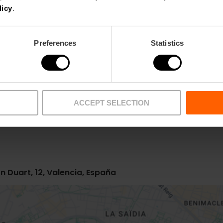
licy
.
Preferences
Statistics
Metro
Bus
L10
6,
13,
18,
99
ACCEPT SELECTION
 Duart, 12, Valencia, España