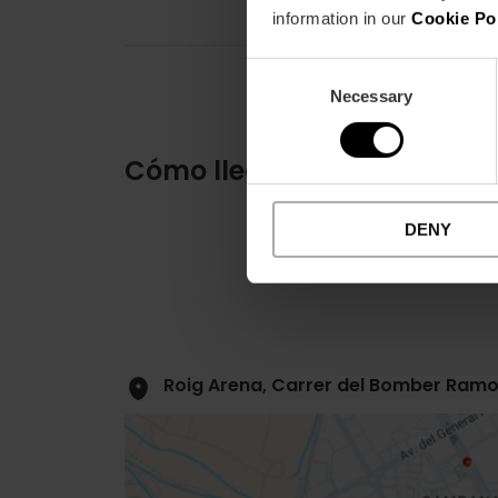
information in our
Cookie Po
Consent
Necessary
Selection
Cómo llegar
DENY
Roig Arena, Carrer del Bomber Ramon