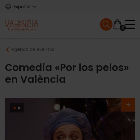
Skip
Español
to
main
Mobile menu ex
content
0
Main
Breadcrumb
Agenda de eventos
navigation
Comedia «Por los pelos»
en València