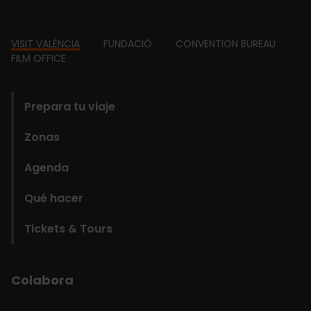
Footer
VISIT VALÈNCIA
FUNDACIÓ
CONVENTION BUREAU
FILM OFFICE
domains
Prepara tu viaje
Zonas
Agenda
Qué hacer
Tickets & Tours
Colabora