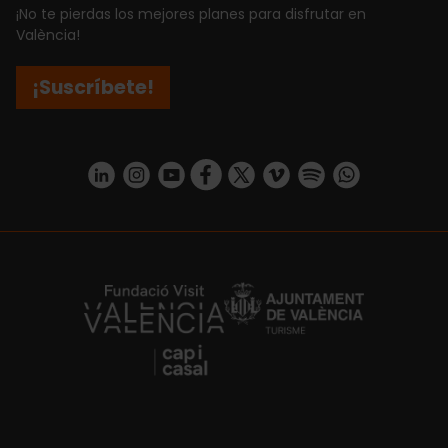
¡No te pierdas los mejores planes para disfrutar en
València!
¡Suscríbete!
https://www.linkedin.com/company/turismo-valencia/mycompany/
https://www.instagram.com/visit_valencia/
https://www.youtube.com/user/Turisvale
https://www.facebook.com/turismov
https://twitter.com/Valenciatu
https://vimeo.com/visitva
https://open.spotif
https://api.whatsapp.com/se
https://fundacion.visitvalencia.com/