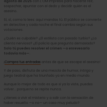
agosto de 2025
con L’OM Imprebis para hacerte reír,
sospechar, apuntar con el dedo y decidir quién es el
asesino.
Sí, sí, como lo lees: aquí mandas tú. El público se convierte
en detective y cada noche el final cambia según sus
votaciones.
¿Quién es culpable? ¿El estilista con pasado turbio? ¿La
clienta nerviosa? ¿El policía que pregunta demasiado?
Solo tú puedes resolver el crimen —o enrevesarlo
todavía más—.
¡
Compra tus entradas
antes de que se escape el asesino!
Y de paso, disfruta de una mezcla de humor, intriga y
juego teatral que ha triunfado ya en medio mundo.
Aunque lo mejor de todo es que si ya la viste, puedes
volver… porque no se repite nunca.
¿Vienes a vivir el misterio y a salir con la sensación de
haber resuelto —o no— un caso muy peludo?