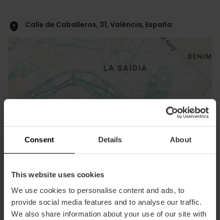
Calle de Caballeros, 31, València, España
ose
ebar
Consent
Details
About
p
Activar mapa
r
ation
This website uses cookies
We use cookies to personalise content and ads, to
provide social media features and to analyse our traffic.
We also share information about your use of our site with