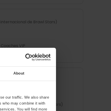
 internacional de Brawl Stars)
n Coaches VIP
Worten)
About
se our traffic. We also share
ers who may combine it with
ial internacional de Brawl Stars)
 services. You will find more