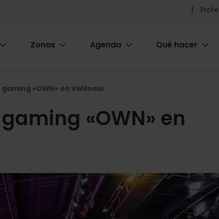
Pr
Profe
he
Zonas
Agenda
Qué hacer
m
ion
gaming «OWN» en València
 gaming «OWN» en