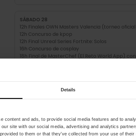
SÁBADO 28
12h Finales OWN Masters Valencia (torneo oficial
12h Concurso de kpop
12h Final Unreal Series Fortnite: Solos
16h Concurso de cosplay
18h Final de MasterChef (El Reto World App) co
20h Final Rumbal Rumble (competición robots 
Details
DOMINGO 29
11:30h Final Unreal Series Fortnite: Trios
11:30h Concierto piano Elesky
13:30h Final OWN The Bus
e content and ads, to provide social media features and to analy
15h Podcast El Patio de Satán con invitado: Chuty
 our site with our social media, advertising and analytics partn
15:30h Finales OWN Masters Valencia (torneo ofic
 provided to them or that they’ve collected from your use of their
18h Concurso de Kpop