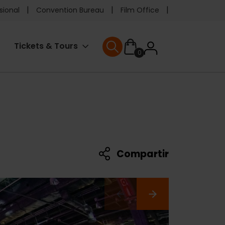
e
sional
Convention Bureau
Film Office
ader
User
Tickets & Tours
0
enu
User menu
accoun
menu
Compartir