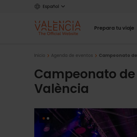
Skip
Español
to
main
Main
content
Prepara tu viaje
navigat
Breadcrumb
Inicio
Agenda de eventos
Campeonato de 
Campeonato de
València