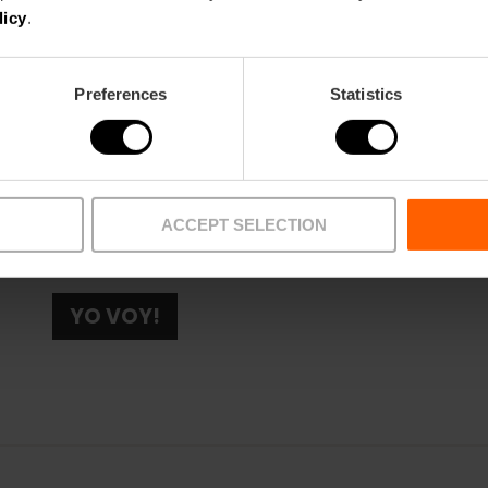
licy
.
19:20h Concierto Orquesta Sinfónica de Ruzafa
Preferences
Statistics
¿Te vienes?
ACCEPT SELECTION
YO VOY!