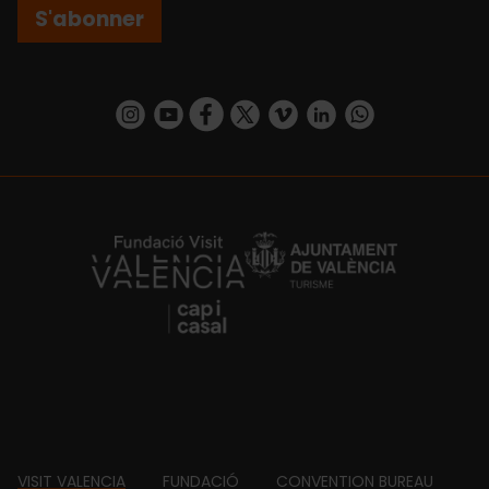
S'abonner
https://www.instagram.com/visit_valencia/
https://www.youtube.com/user/Turisvalenc
https://www.facebook.com/Valencia.E
https://twitter.com/ValenciaEspa
https://vimeo.com/visitvalen
https://www.linkedin.com/company/turismo-valencia/
https://api.whatsapp.com/send/?
https://fundacion.visitvalencia.com/
VISIT VALENCIA
FUNDACIÓ
CONVENTION BUREAU