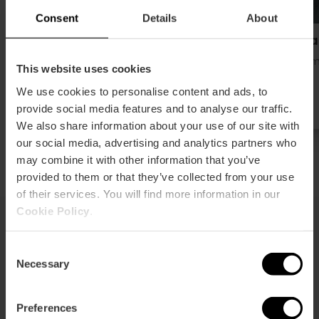
Consent
Details
About
Bodega Casa Montaña
Casa 
Villes maritimes et plages
Villes 
This website uses cookies
4 We’re Smart Green Guide
We use cookies to personalise content and ads, to
provide social media features and to analyse our traffic.
We also share information about your use of our site with
our social media, advertising and analytics partners who
may combine it with other information that you’ve
provided to them or that they’ve collected from your use
of their services. You will find more information in our
Cookie Policy
.
Sorties en mer
Consent
Necessary
Selection
Preferences