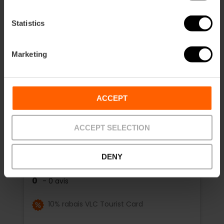
Statistics
Marketing
ACCEPT
ACCEPT SELECTION
DENY
Introduction au Paddle Surf
0
- 0 avis
10% rabais VLC Tourist Card