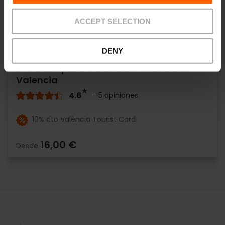
ACCEPT SELECTION
DENY
Entradas para el Museum of Illusions
Valencia
4.6
- 5 opiniones
10% dto València Tourist Card
16,00 €
Desde