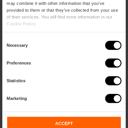
may combine it with other information that you’ve
10% dto. Exclusivo Web
provided to them or that they’ve collected from your use
of their services. You will find more information in our
13,50 €
Cookie Policy
.
Desde
15,00 €
Consent
Necessary
Selection
Preferences
Statistics
Marketing
ACCEPT