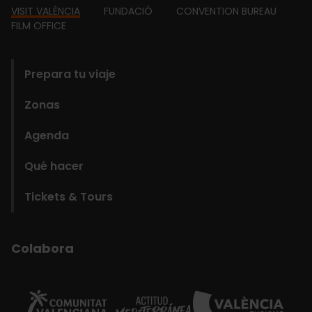
Footer
VISIT VALÈNCIA
FUNDACIÓ
CONVENTION BUREAU
FILM OFFICE
domains
Prepara tu viaje
Zonas
Agenda
Qué hacer
Tickets & Tours
Colabora