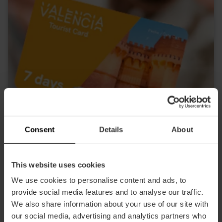
Consent
Details
About
This website uses cookies
We use cookies to personalise content and ads, to
Valencia Tourist Card 7 días sin
provide social media features and to analyse our traffic.
transporte
We also share information about your use of our site with
4.8
our social media, advertising and analytics partners who
- 157 opiniones