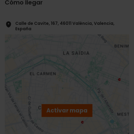
Cómo llegar
Calle de Cavite, 167, 46011 València, Valencia,
España
ose
ebar
p
Activar mapa
r
ation