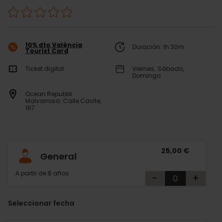
10% dto València
Duración: 1h 30m
Tourist Card
Ticket digital
Viernes
Sábado
Domingo
Ocean Republik
Malvarrosa: Calle Cavite,
167
25,00 €
General
A partir de 8 años
-
+
Seleccionar fecha