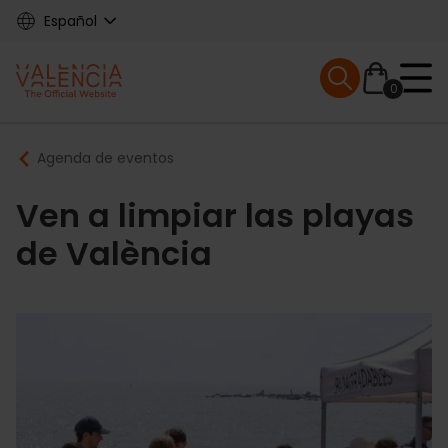
Skip
Español
to
main
Mobile menu ex
content
0
Main
Breadcrumb
Agenda de eventos
navigation
Ven a limpiar las playas
de València