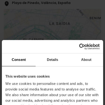
Playa de Pinedo, València, España
ose
ebar
Consent
Details
About
p
Activar mapa
r
ation
This website uses cookies
We use cookies to personalise content and ads, to
provide social media features and to analyse our traffic.
We also share information about your use of our site with
our social media, advertising and analytics partners who