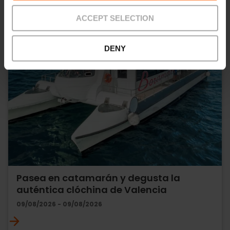
ACCEPT SELECTION
DENY
Pasea en catamarán y degusta la
auténtica clóchina de Valencia
09/08/2026 - 09/08/2026