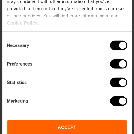
Cómo llegar
may combine it with other information that you’ve
provided to them or that they’ve collected from your use
of their services. You will find more information in our
Cookie Policy
.
Consent
Necessary
Selection
Preferences
Statistics
También te puede interesar
Marketing
ACCEPT