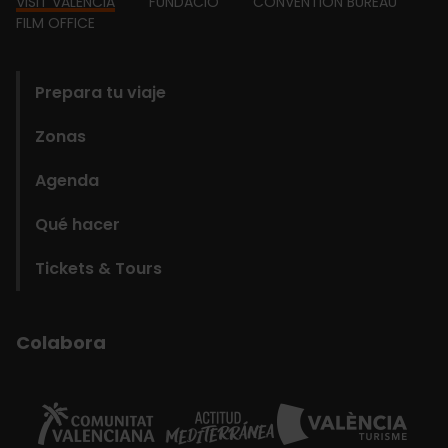
Footer
VISIT VALÈNCIA
FUNDACIÓ
CONVENTION BUREAU
FILM OFFICE
domains
Prepara tu viaje
Zonas
Agenda
Qué hacer
Tickets & Tours
Colabora