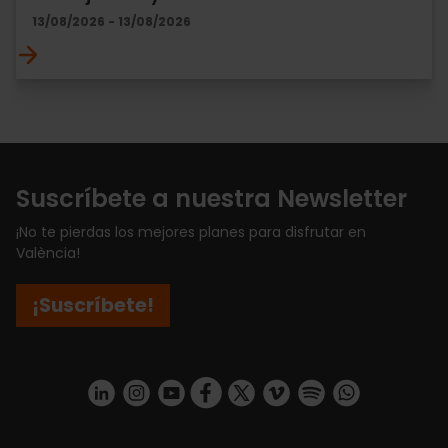
13/08/2026 - 13/08/2026
Suscríbete a nuestra Newsletter
¡No te pierdas los mejores planes para disfrutar en
València!
¡Suscríbete!
https://www.linkedin.com/company/turismo-valencia/mycompany/
https://www.instagram.com/visit_valencia/
https://www.youtube.com/user/Turisvale
https://www.facebook.com/turismov
https://twitter.com/Valenciatu
https://vimeo.com/visitva
https://open.spotif
https://api.whatsapp.com/se