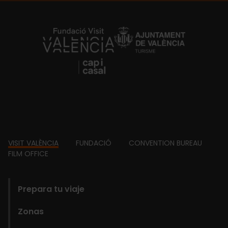
https://fundacion.visitvalencia.com/
Footer
VISIT VALÈNCIA
FUNDACIÓ
CONVENTION BUREAU
FILM OFFICE
domains
Prepara tu viaje
Zonas