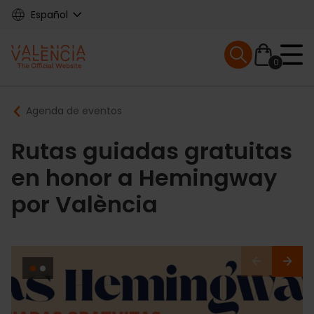
Skip
Español
to
main
Mobile menu ex
content
0
Main
Breadcrumb
Agenda de eventos
navigation
Rutas guiadas gratuitas
en honor a Hemingway
por València