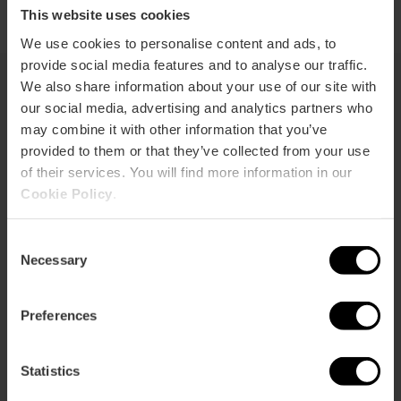
This website uses cookies
We use cookies to personalise content and ads, to
provide social media features and to analyse our traffic.
We also share information about your use of our site with
our social media, advertising and analytics partners who
También te puede interesar
may combine it with other information that you’ve
provided to them or that they’ve collected from your use
of their services. You will find more information in our
Cookie Policy
.
Consent
Necessary
Selection
Preferences
Statistics