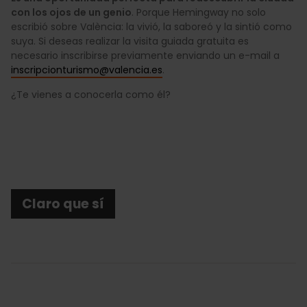
con los ojos de un genio
. Porque Hemingway no solo
escribió sobre València: la vivió, la saboreó y la sintió como
suya. Si deseas realizar la visita guiada gratuita es
necesario inscribirse previamente enviando un e-mail a
inscripcionturismo@valencia.es
.
¿Te vienes a conocerla como él?
Claro que sí