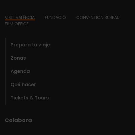
Footer
VISIT VALÈNCIA
FUNDACIÓ
CONVENTION BUREAU
FILM OFFICE
domains
Prepara tu viaje
Zonas
Agenda
Qué hacer
Tickets & Tours
Colabora