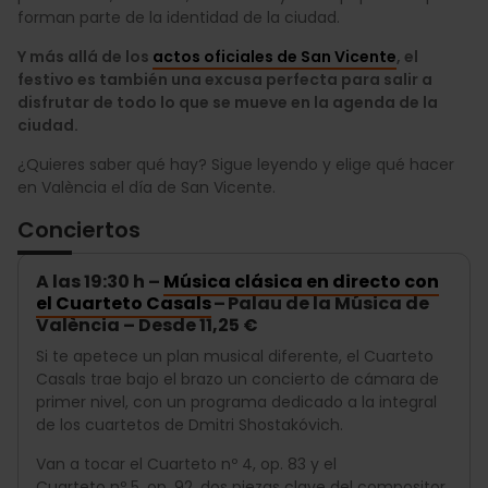
forman parte de la identidad de la ciudad.
Y más allá de los
actos oficiales de San Vicente
, el
festivo es también una excusa perfecta para salir a
disfrutar de todo lo que se mueve en la agenda de la
ciudad.
¿Quieres saber qué hay? Sigue leyendo y elige qué hacer
en València el día de San Vicente.
Conciertos
A las 19:30 h –
Música clásica en directo con
el Cuarteto Casals
– Palau de la Música de
València – Desde 11,25 €
Si te apetece un plan musical diferente, el Cuarteto
Casals trae bajo el brazo un concierto de cámara de
primer nivel, con un programa dedicado a la integral
de los cuartetos de Dmitri Shostakóvich.
Van a tocar el Cuarteto nº 4, op. 83 y el
Cuarteto nº 5, op. 92, dos piezas clave del compositor