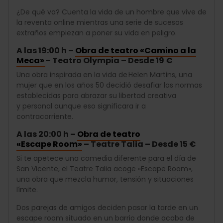
¿De qué va? Cuenta la vida de un hombre que vive de
la reventa online mientras una serie de sucesos
extraños empiezan a poner su vida en peligro.
A las 19:00 h –
Obra de teatro «Camino a la
Meca»
– Teatro Olympia – Desde 19 €
Una obra inspirada en la vida de Helen Martins, una
mujer que en los años 50 decidió desafiar las normas
establecidas para abrazar su libertad creativa
y personal aunque eso significara ir a
contracorriente.
A las 20:00 h –
Obra de teatro
«Escape Room»
– Teatre Talia – Desde 15 €
Si te apetece una comedia diferente para el día de
San Vicente, el Teatre Talia acoge «Escape Room»,
una obra que mezcla humor, tensión y situaciones
límite.
Dos parejas de amigos deciden pasar la tarde en un
escape room situado en un barrio donde acaba de