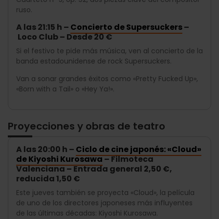
ruso.
A las 21:15 h –
Concierto de Supersuckers
–
Loco Club – Desde 20 €
Si el festivo te pide más música, ven al concierto de la
banda estadounidense de rock Supersuckers.
Van a sonar grandes éxitos como «Pretty Fucked Up»,
«Born with a Tail» o «Hey Ya!».
Proyecciones y obras de teatro
A las 20:00 h –
Ciclo de cine japonés: «Cloud»
de Kiyoshi Kurosawa
– Filmoteca
Valenciana – Entrada general 2,50 €,
reducida 1,50 €
Este jueves también se proyecta «Cloud», la película
de uno de los directores japoneses más influyentes
de las últimas décadas: Kiyoshi Kurosawa.