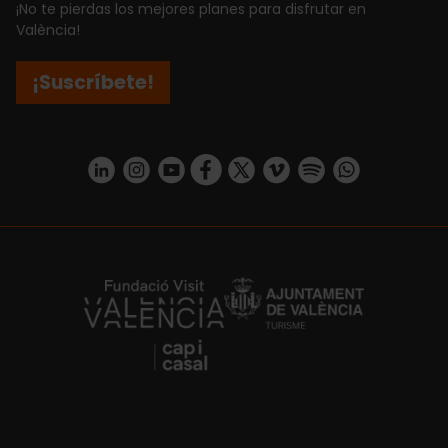
¡No te pierdas los mejores planes para disfrutar en
València!
¡Suscríbete!
https://www.linkedin.com/company/turismo-valencia/mycompany/
https://www.instagram.com/visit_valencia/
https://www.youtube.com/user/Turisvale
https://www.facebook.com/turismov
https://twitter.com/Valenciatu
https://vimeo.com/visitva
https://open.spotif
https://api.whatsapp.com/se
https://fundacion.visitvalencia.com/