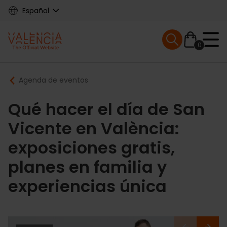
Skip
Español
to
main
Mobile menu ex
content
0
Main
Breadcrumb
Agenda de eventos
navigation
Qué hacer el día de San
Vicente en València:
exposiciones gratis,
planes en familia y
experiencias única