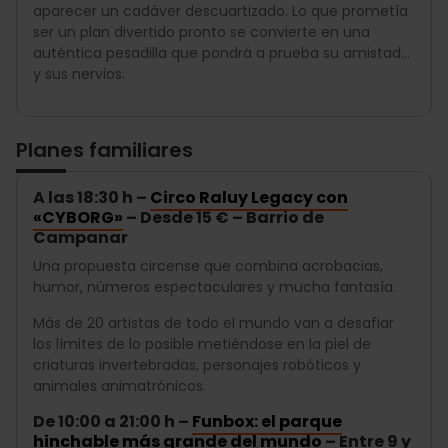
aparecer un cadáver descuartizado. Lo que prometía
ser un plan divertido pronto se convierte en una
auténtica pesadilla que pondrá a prueba su amistad…
y sus nervios.
Planes familiares
A las 18:30 h –
Circo Raluy Legacy con
«CYBORG»
– Desde 15 € – Barrio de
Campanar
Una propuesta circense que combina acrobacias,
humor, números espectaculares y mucha fantasía.
Más de 20 artistas de todo el mundo van a desafiar
los límites de lo posible metiéndose en la piel de
criaturas invertebradas, personajes robóticos y
animales animatrónicos.
De 10:00 a 21:00 h –
Funbox: el parque
hinchable más grande del mundo
– Entre 9 y