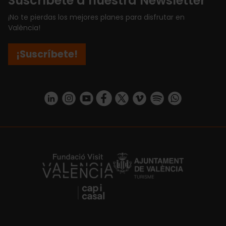
Suscríbete a nuestra Newsletter
¡No te pierdas los mejores planes para disfrutar en
València!
¡Suscríbete!
https://www.linkedin.com/company/turismo-valencia/mycompany/
https://www.instagram.com/visit_valencia/
https://www.youtube.com/user/Turisvale
https://www.facebook.com/turismov
https://twitter.com/Valenciatu
https://vimeo.com/visitva
https://open.spotif
https://api.whatsapp.com/se
https://fundacion.visitvalencia.com/