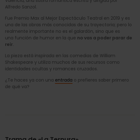
València, una sátira romántica escrita y dirigida por
Alfredo Sanzol.
Fue Premio Max al Mejor Espectáculo Teatral en 2019 y es
una de las obras más conocidas de su trayectoria; pero lo
realmente importante no es el galardón, sino que es
una función de humor en la que
no vas a poder parar de
reír
.
La pieza está inspirada en las comedias de William
Shakespeare y utiliza muchos de sus recursos como
identidades ocultas y romances cruzados.
¿Te haces ya con una
entrada
o prefieres saber primero
de qué va?
Trama de «La Ternura»