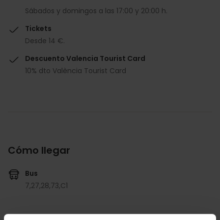
Sábados y domingos a las 17:00 y 20:00 h.
Tickets
Desde 14 €.
Descuento Valencia Tourist Card
10% dto València Tourist Card
Cómo llegar
Bus
7,
27,
28,
73,
C1