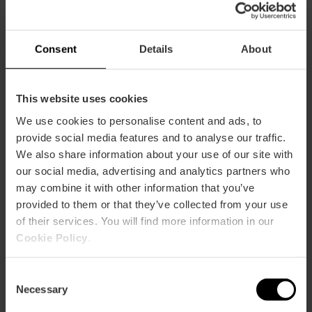
Teatre Talia, Calle de Caballeros, València, España
Consent
Details
About
This website uses cookies
We use cookies to personalise content and ads, to
provide social media features and to analyse our traffic.
We also share information about your use of our site with
our social media, advertising and analytics partners who
may combine it with other information that you’ve
ose
provided to them or that they’ve collected from your use
ebar
of their services. You will find more information in our
p
Cookie Policy
.
Activar mapa
r
ation
Consent
Necessary
Selection