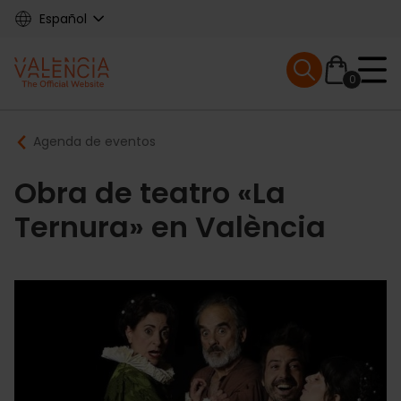
Skip
Español
to
main
Mobile menu ex
content
0
Main
Breadcrumb
Agenda de eventos
navigation
Obra de teatro «La
Ternura» en València