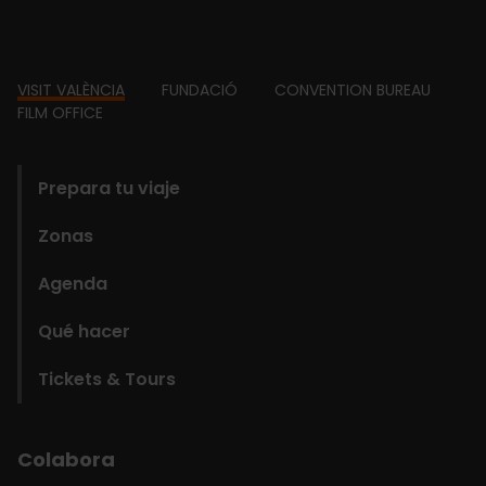
Footer
VISIT VALÈNCIA
FUNDACIÓ
CONVENTION BUREAU
FILM OFFICE
domains
Prepara tu viaje
Zonas
Agenda
Qué hacer
Tickets & Tours
Colabora