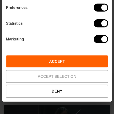
Preferences
Cómo llegar
Statistics
Marketing
ACCEPT
ACCEPT SELECTION
También te puede interesar
DENY