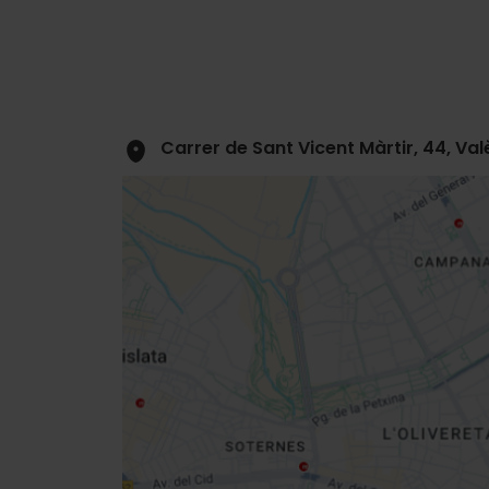
Carrer de Sant Vicent Màrtir, 44, Va
Close
sidebar
da
map
Get
your
location