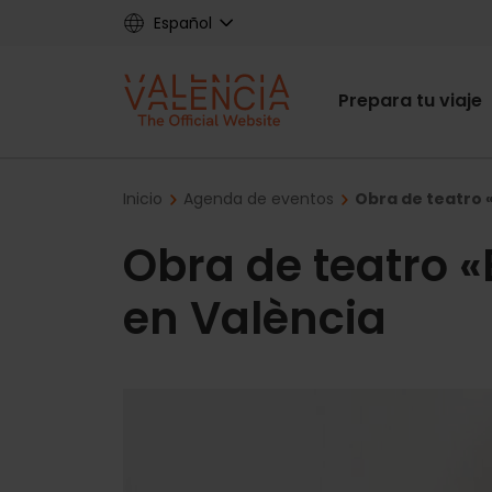
Skip
Español
to
main
Main
content
Prepara tu viaje
navigat
Breadcrumb
Inicio
Agenda de eventos
Obra de teatro «
Obra de teatro «
en València