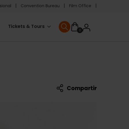
e
sional
Convention Bureau
Film Office
ader
User
Tickets & Tours
0
enu
User menu
accoun
menu
Compartir