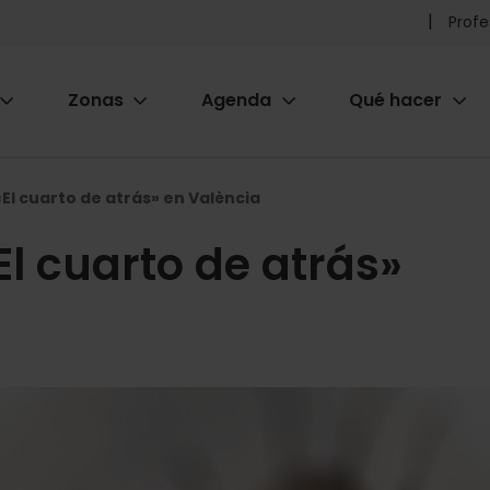
Pr
Profe
he
Zonas
Agenda
Qué hacer
m
ion
El cuarto de atrás» en València
El cuarto de atrás»