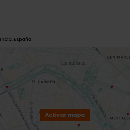
lència, España
Activar mapa