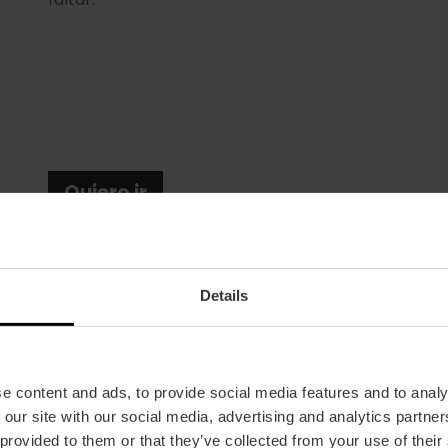
Quiero ir
Details
e content and ads, to provide social media features and to analy
 our site with our social media, advertising and analytics partn
Fecha
 provided to them or that they’ve collected from your use of their
02/10/2025 - 05/10/2025