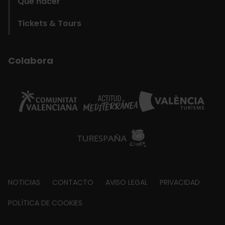
Qué hacer
Tickets & Tours
Colabora
Footer
NOTICIAS
CONTACTO
AVISO LEGAL
PRIVACIDAD
about
POLÍTICA DE COOKIES