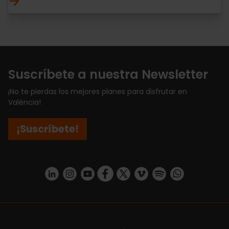
Suscríbete a nuestra Newsletter
¡No te pierdas los mejores planes para disfrutar en
València!
¡Suscríbete!
https://www.linkedin.com/company/turismo-valencia/mycompany/
https://www.instagram.com/visit_valencia/
https://www.youtube.com/user/Turisvale
https://www.facebook.com/turismov
https://twitter.com/Valenciatu
https://vimeo.com/visitva
https://open.spotif
https://api.whatsapp.com/se