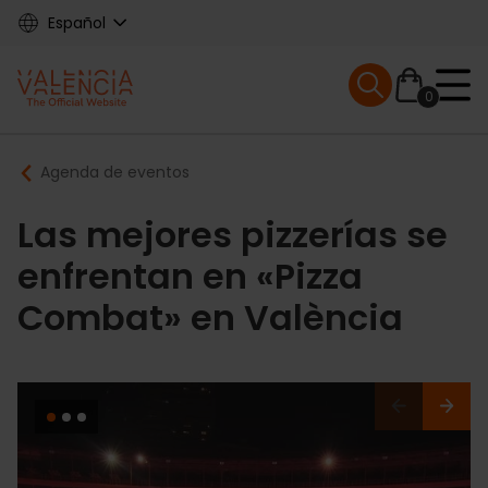
Skip
Español
to
main
Mobile menu ex
content
0
Main
Breadcrumb
Agenda de eventos
navigation
Las mejores pizzerías se
enfrentan en «Pizza
Combat» en València