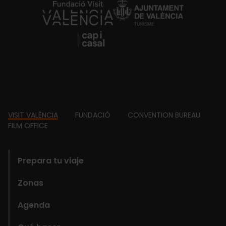
https://fundacion.visitvalencia.com/
Footer
VISIT VALÈNCIA
FUNDACIÓ
CONVENTION BUREAU
FILM OFFICE
domains
Prepara tu viaje
Zonas
Agenda