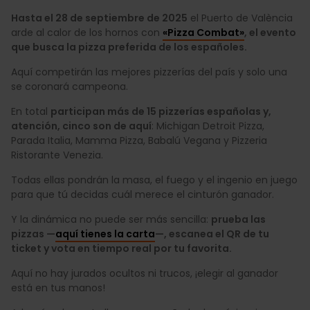
Hasta el 28 de septiembre de 2025
el Puerto de València
arde al calor de los hornos con
«Pizza Combat»
, el evento
que busca la pizza preferida de los españoles.
Aquí competirán las mejores pizzerías del país y solo una
se coronará campeona.
En total
participan más de 15 pizzerías españolas y,
atención, cinco son de aquí
: Michigan Detroit Pizza,
Parada Italia, Mamma Pizza, Babalú Vegana y Pizzeria
Ristorante Venezia.
Todas ellas pondrán la masa, el fuego y el ingenio en juego
para que tú decidas cuál merece el cinturón ganador.
Y la dinámica no puede ser más sencilla:
prueba las
pizzas —
aquí tienes la carta
—, escanea el QR de tu
ticket y vota en tiempo real por tu favorita.
Aquí no hay jurados ocultos ni trucos, ¡elegir al ganador
está en tus manos!