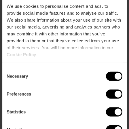
ebar
p
We use cookies to personalise content and ads, to
Activar mapa
provide social media features and to analyse our traffic.
r
ation
We also share information about your use of our site with
our social media, advertising and analytics partners who
may combine it with other information that you’ve
provided to them or that they’ve collected from your use
of their services. You will find more information in our
Cookie Policy
.
Cómo llegar
Consent
Necessary
Selection
Preferences
Statistics