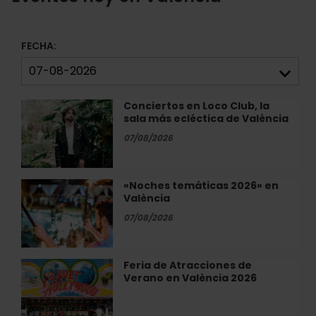
FECHA:
Conciertos en Loco Club, la
Conciertos
sala más ecléctica de València
en
Loco
07/08/2026
Club,
la
sala
«Noches temáticas 2026» en
«Noches
más
València
temáticas
ecléctica
2026»
07/08/2026
de
en
València
València
Feria de Atracciones de
Feria
Verano en València 2026
de
Atracciones
de