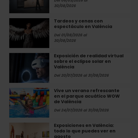
Del 06/03/2026 al
València
Tàpies
30/08/2026
en
la
Tardeos y cenas con
Tardeos
Fundación
espectáculo en València
y
Bancaja
cenas
Del 01/08/2026 al
con
30/08/2026
espectáculo
en
Exposición de realidad virtual
Exposición
València
sobre el eclipse solar en
de
València
realidad
virtual
Del 20/07/2026 al 31/08/2026
sobre
el
Vive un verano refrescante
Vive
eclipse
en el parque acuático WOW
un
solar
de València
verano
en
refrescante
Del 24/07/2026 al 31/08/2026
València
en
el
Exposiciones en València:
Exposiciones
parque
todo lo que puedes ver en
en
acuático
agosto