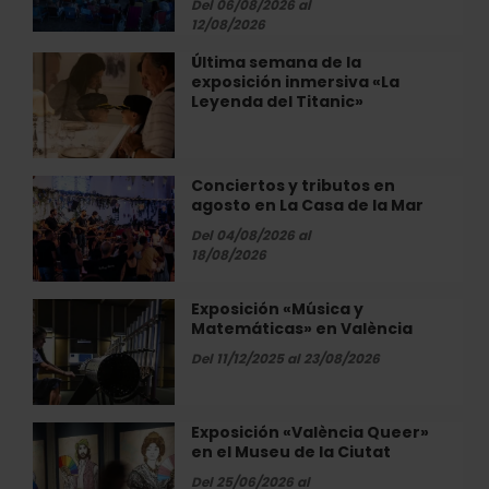
al
Del 06/08/2026 al
12/08/2026
aire
libre
Última semana de la
Última
este
exposición inmersiva «La
semana
verano
Leyenda del Titanic»
de
en
la
las
exposición
playas
inmersiva
Conciertos y tributos en
Conciertos
de
«La
agosto en La Casa de la Mar
y
València
Leyenda
tributos
Del 04/08/2026 al
del
en
18/08/2026
Titanic»
agosto
en
Exposición «Música y
Exposición
La
Matemáticas» en València
«Música
Casa
y
Del 11/12/2025 al 23/08/2026
de
Matemáticas»
la
en
Mar
València
Exposición «València Queer»
Exposición
en el Museu de la Ciutat
«València
Queer»
Del 25/06/2026 al