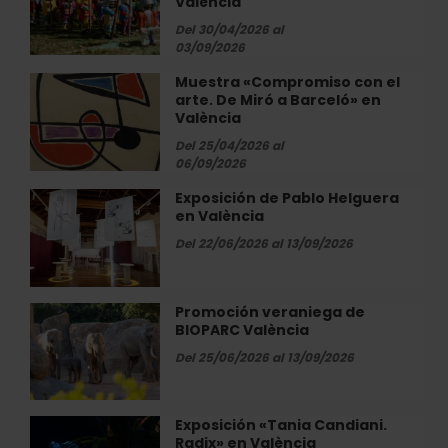
València
2026
en
en
Del 30/04/2026 al
Radio
03/09/2026
el
City
Museo
Muestra «Compromiso con el
Muestra
Histórico
arte. De Miró a Barceló» en
«Compromiso
Militar
València
con
de
el
Del 25/04/2026 al
València
06/09/2026
arte.
De
Exposición de Pablo Helguera
Exposición
Miró
en València
de
a
Pablo
Del 22/06/2026 al 13/09/2026
Barceló»
Helguera
en
en
València
València
Promoción veraniega de
Promoción
BIOPARC València
veraniega
de
Del 25/06/2026 al 13/09/2026
BIOPARC
València
Exposición «Tania Candiani.
Exposición
Radix» en València
«Tania