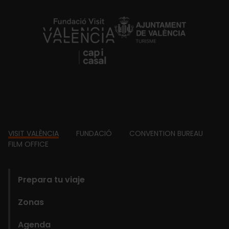
https://fundacion.visitvalencia.com/
Footer
VISIT VALÈNCIA
FUNDACIÓ
CONVENTION BUREAU
FILM OFFICE
domains
Prepara tu viaje
Zonas
Agenda