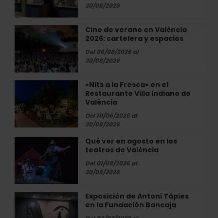
en
30/08/2026
el
Museu
Cine de verano en València
Cine
de
2026: cartelera y espacios
de
la
verano
Del 06/08/2026 al
Ciutat
en
30/08/2026
València
2026:
«Nits a la Fresca» en el
«Nits
cartelera
Restaurante Villa Indiano de
a
y
València
la
espacios
Fresca»
Del 10/06/2026 al
30/08/2026
en
el
Qué ver en agosto en los
Qué
Restaurante
teatros de València
ver
Villa
en
Del 01/08/2026 al
Indiano
agosto
30/08/2026
de
en
València
los
Exposición de Antoni Tàpies
Exposición
teatros
en la Fundación Bancaja
de
de
Antoni