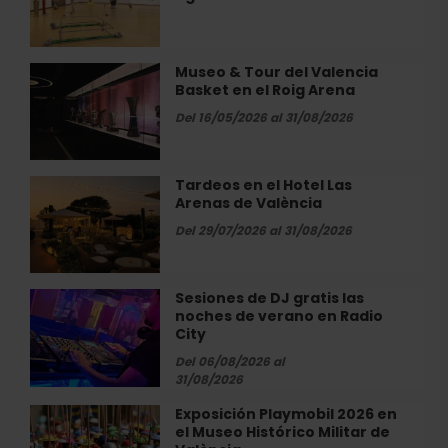
València:
WOW
todo
de
lo
València
que
Museo & Tour del Valencia
Museo
puedes
Basket en el Roig Arena
&
ver
Tour
Del 16/05/2026 al 31/08/2026
en
del
agosto
Valencia
Basket
Tardeos en el Hotel Las
Tardeos
en
Arenas de València
en
el
el
Del 29/07/2026 al 31/08/2026
Roig
Hotel
Arena
Las
Arenas
Sesiones de DJ gratis las
Sesiones
de
noches de verano en Radio
de
València
City
DJ
gratis
Del 06/08/2026 al
31/08/2026
las
noches
Exposición Playmobil 2026 en
Exposición
de
el Museo Histórico Militar de
Playmobil
verano