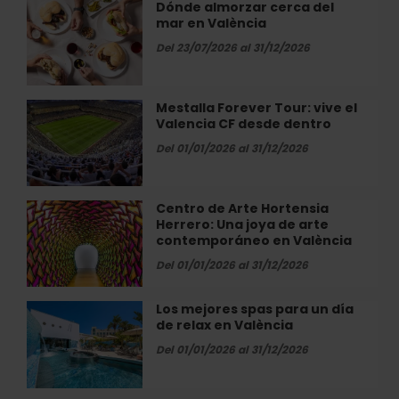
del
Dónde almorzar cerca del
Dónde
Hospital
mar en València
almorzar
cerca
Del 23/07/2026 al 31/12/2026
del
mar
en
Mestalla Forever Tour: vive el
Mestalla
València
Valencia CF desde dentro
Forever
Tour:
Del 01/01/2026 al 31/12/2026
vive
el
Valencia
Centro de Arte Hortensia
Centro
CF
Herrero: Una joya de arte
de
desde
contemporáneo en València
Arte
dentro
Hortensia
Del 01/01/2026 al 31/12/2026
Herrero:
Una
Los mejores spas para un día
Los
joya
de relax en València
mejores
de
spas
Del 01/01/2026 al 31/12/2026
arte
para
contemporáneo
un
en