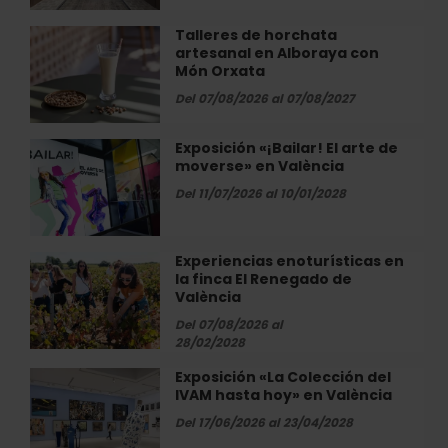
en
Bombas
Talleres de horchata
Talleres
Gens
artesanal en Alboraya con
de
Món Orxata
horchata
artesanal
Del 07/08/2026 al 07/08/2027
en
Alboraya
Exposición «¡Bailar! El arte de
Exposición
con
moverse» en València
«¡Bailar!
Món
El
Del 11/07/2026 al 10/01/2028
Orxata
arte
de
moverse»
Experiencias enoturísticas en
Experiencias
en
la finca El Renegado de
enoturísticas
València
València
en
la
Del 07/08/2026 al
28/02/2028
finca
El
Exposición «La Colección del
Exposición
Renegado
IVAM hasta hoy» en València
«La
de
Colección
Del 17/06/2026 al 23/04/2028
València
del