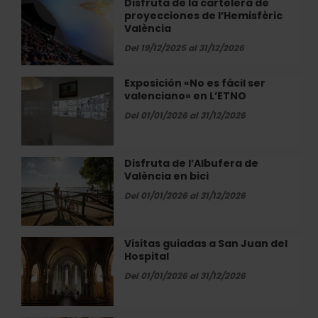
Disfruta de la cartelera de
Disfruta
en
proyecciones de l’Hemisfèric
de
València
València
la
cartelera
Del 19/12/2025 al 31/12/2026
de
proyecciones
Exposición «No es fácil ser
Exposición
de
valenciano» en L’ETNO
«No
l’Hemisfèric
es
Del 01/01/2026 al 31/12/2026
València
fácil
ser
valenciano»
Disfruta de l’Albufera de
Disfruta
en
València en bici
de
L’ETNO
l’Albufera
Del 01/01/2026 al 31/12/2026
de
València
en
Visitas guiadas a San Juan del
Visitas
bici
Hospital
guiadas
a
Del 01/01/2026 al 31/12/2026
San
Juan