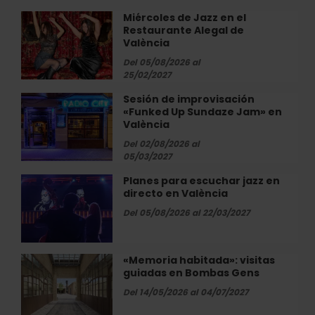
el
Miércoles de Jazz en el
Miércoles
Restaurante
Restaurante Alegal de
de
Alegal
València
Jazz
de
en
Del 05/08/2026 al
València
25/02/2027
el
Restaurante
Sesión de improvisación
Sesión
Alegal
«Funked Up Sundaze Jam» en
de
de
València
improvisación
València
«Funked
Del 02/08/2026 al
05/03/2027
Up
Sundaze
Planes para escuchar jazz en
Planes
Jam»
directo en València
para
en
escuchar
Del 05/08/2026 al 22/03/2027
València
jazz
en
directo
«Memoria habitada»: visitas
«Memoria
en
guiadas en Bombas Gens
habitada»:
València
visitas
Del 14/05/2026 al 04/07/2027
guiadas