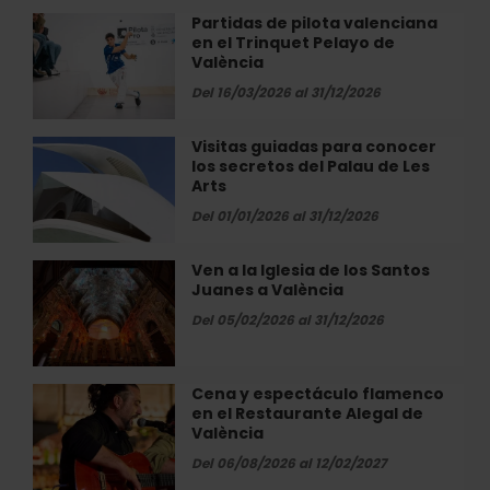
Valencia:
Partidas de pilota valenciana
Partidas
el
en el Trinquet Pelayo de
de
arte
València
pilota
y
valenciana
Del 16/03/2026 al 31/12/2026
la
en
tradición
el
Visitas guiadas para conocer
Visitas
que
Trinquet
los secretos del Palau de Les
guiadas
mantienen
Pelayo
Arts
para
vivo…
de
conocer
Del 01/01/2026 al 31/12/2026
València
los
secretos
Ven a la Iglesia de los Santos
Ven
del
Juanes a València
a
Palau
la
Del 05/02/2026 al 31/12/2026
de
Iglesia
Les
de
Arts
los
Cena y espectáculo flamenco
Cena
Santos
en el Restaurante Alegal de
y
Juanes
València
espectáculo
a
flamenco
Del 06/08/2026 al 12/02/2027
València
en