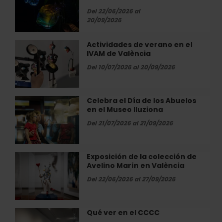
Candiani.
Del 22/06/2026 al
Radix»
20/09/2026
en
València
Actividades de verano en el
Actividades
IVAM de València
de
verano
Del 10/07/2026 al 20/09/2026
en
el
IVAM
Celebra el Día de los Abuelos
Celebra
de
en el Museo Iluziona
el
València
Día
Del 21/07/2026 al 21/09/2026
de
los
Abuelos
Exposición de la colección de
Exposición
en
Avelino Marín en València
de
el
la
Del 22/06/2026 al 27/09/2026
Museo
colección
Iluziona
de
Avelino
Qué ver en el CCCC
Qué
Marín