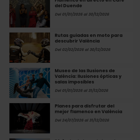
Flamenco en directo en Café
Flamenco
Heron
del Duende
en
City
directo
Del 01/01/2026 al 30/12/2026
València
en
Café
del
Rutas guiadas en moto para
Rutas
Duende
descubrir València
guiadas
en
Del 02/02/2026 al 30/12/2026
moto
para
descubrir
Museo de las Ilusiones de
Museo
València
València: Ilusiones ópticas y
de
salas imposibles
las
Ilusiones
Del 01/01/2026 al 31/12/2026
de
València:
Planes para disfrutar del
Planes
Ilusiones
mejor flamenco en València
para
ópticas
disfrutar
Del 24/07/2026 al 31/12/2026
y
del
salas
mejor
imposibles
flamenco