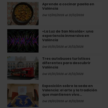
José,
Aprende a cocinar paella en
Aprende
el
València
a
tesoro
cocinar
Del 12/05/2026 al 31/12/2026
bajo
paella
tierra
en
cerca
València
«La Luz de San Nicolás»: una
«La
de
experiencia inmersiva en
Luz
València
València
de
San
Del 01/01/2026 al 31/12/2026
Nicolás»:
una
Tres autobuses turísticos
Tres
experiencia
diferentes para descubrir
autobuses
inmersiva
València
turísticos
en
diferentes
Del 01/01/2026 al 31/12/2026
València
para
descubrir
Exposición sobre la seda en
Exposición
València
Valencia: el arte y la tradición
sobre
que mantienen vivo…
la
seda
Del 29/01/2026 al 31/12/2026
en