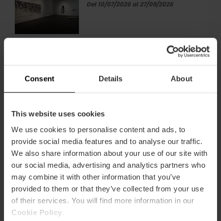
ver
Del 10/07/2026 al 27/09/2026
en
en
València
el
CCCC
Cenas con espectáculo en el
Cenas
Restaurante Sabbia de
con
València
espectáculo
en
Del 06/06/2026 al
Consent
Details
About
02/10/2026
el
Restaurante
Exposición «Rubens. El
Exposición
Sabbia
florecimiento de un genio» en
«Rubens.
This website uses cookies
de
València
El
València
We use cookies to personalise content and ads, to
florecimiento
Del 02/07/2026 al 04/10/2026
provide social media features and to analyse our traffic.
de
We also share information about your use of our site with
un
Experiencia inmersiva
Experiencia
our social media, advertising and analytics partners who
genio»
«Egipto» en València
inmersiva
en
may combine it with other information that you’ve
«Egipto»
Del 06/08/2026 al
València
provided to them or that they’ve collected from your use
en
05/10/2026
of their services. You will find more information in our
València
Cookie Policy
.
Exposición y actividades «Los
Exposición