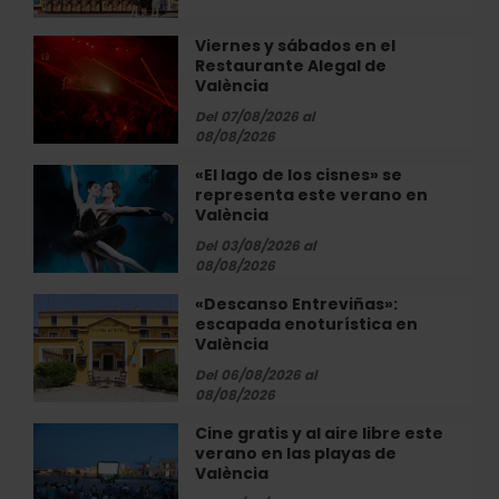
Verano
en
Viernes y sábados en el
Viernes
València
Restaurante Alegal de
y
2026
València
sábados
en
Del 07/08/2026 al
08/08/2026
el
Restaurante
«El lago de los cisnes» se
«El
Alegal
representa este verano en
lago
de
València
de
València
los
Del 03/08/2026 al
08/08/2026
cisnes»
se
«Descanso Entreviñas»:
«Descanso
representa
escapada enoturística en
Entreviñas»:
este
València
escapada
verano
enoturística
Del 06/08/2026 al
en
08/08/2026
en
València
València
Cine gratis y al aire libre este
Cine
verano en las playas de
gratis
València
y