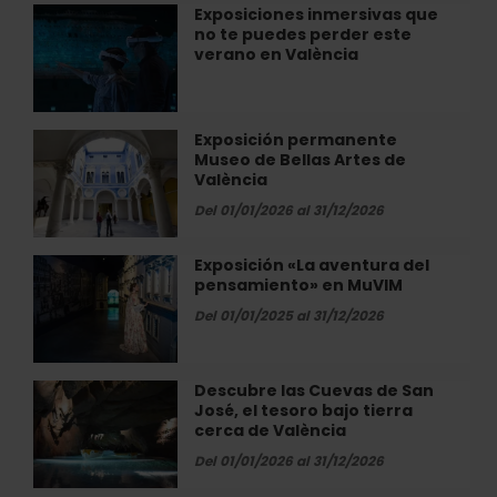
día
Exposiciones inmersivas que
Exposiciones
València
de
no te puedes perder este
inmersivas
relax
verano en València
que
en
no
València
te
puedes
Exposición permanente
Exposición
perder
Museo de Bellas Artes de
permanente
este
València
Museo
verano
de
Del 01/01/2026 al 31/12/2026
en
Bellas
València
Artes
Exposición «La aventura del
Exposición
de
pensamiento» en MuVIM
«La
València
aventura
Del 01/01/2025 al 31/12/2026
del
pensamiento»
en
Descubre las Cuevas de San
Descubre
MuVIM
José, el tesoro bajo tierra
las
cerca de València
Cuevas
de
Del 01/01/2026 al 31/12/2026
San