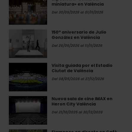
al
miniatura» en València
«Roma
Centro
en
Del 30/05/2026 al 01/11/2026
de
miniatura»
Arte
en
Hortensia
València
150º aniversario de Julio
150º
Herrero
González en València
aniversario
de
Del 26/05/2026 al 11/11/2026
Julio
González
en
Visita guiada por el Estadio
Visita
València
Ciutat de València
guiada
por
Del 08/05/2026 al 27/12/2026
el
Estadio
Ciutat
Nueva sala de cine IMAX en
Nueva
de
Heron City València
sala
València
de
Del 21/10/2025 al 30/12/2026
cine
IMAX
en