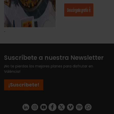
Suscríbete a nuestra Newsletter
¡No te pierdas los mejores planes para disfrutar en
València!
¡Suscríbete!
https://www.linkedin.com/company/turismo-valencia/mycompany/
https://www.instagram.com/visit_valencia/
https://www.youtube.com/user/Turisvale
https://www.facebook.com/turismov
https://twitter.com/Valenciatu
https://vimeo.com/visitva
https://open.spotif
https://api.whatsapp.com/se