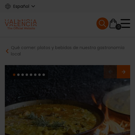
Skip
Español
to
main
Mobile menu ex
content
0
Main
Breadcrumb
Qué comer: platos y bebidas de nuestra gastronomía
navigation
local