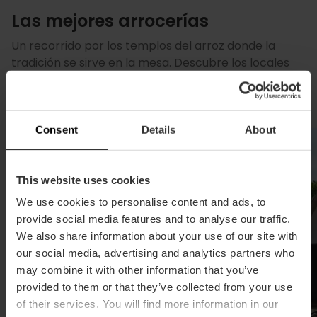
Las mejores arrocerías
Un recorrido por los templos del arroz donde la
tradición se sirve en la mesa. Descubre los locales
más emblemáticos para disfrutar de una paella
inolvidable.
Consent
Details
About
Arrocería
This website uses cookies
We use cookies to personalise content and ads, to
provide social media features and to analyse our traffic.
We also share information about your use of our site with
our social media, advertising and analytics partners who
may combine it with other information that you’ve
provided to them or that they’ve collected from your use
of their services. You will find more information in our