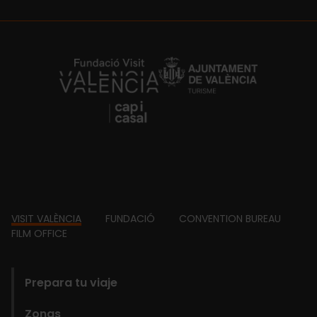
https://fundacion.visitvalencia.com/
Footer
VISIT VALÈNCIA
FUNDACIÓ
CONVENTION BUREAU
FILM OFFICE
domains
Prepara tu viaje
Zonas