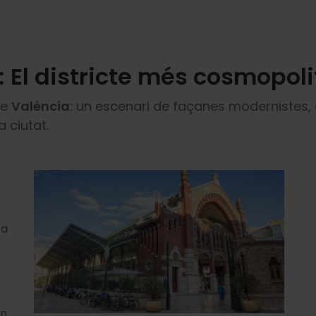
: El districte més cosmopoli
de
València
: un escenari de façanes modernistes, a
 ciutat.
ta
un