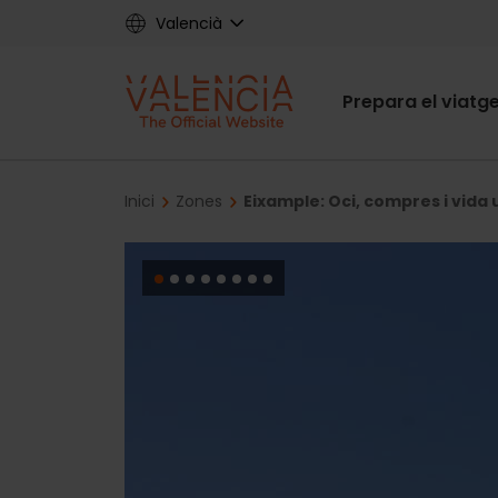
Skip
Valencià
to
main
Main
content
Prepara el viatg
navigat
Breadcrumb
Inici
Zones
Eixample: Oci, compres i vida