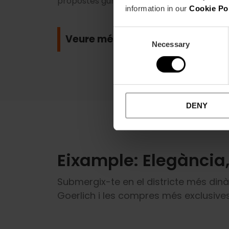
propostes gurmet al cor de l’Eixample.
information in our
Cookie Po
Consent
Veure més
Necessary
Selection
DENY
Eixample: Elegància
Submergix-te en el districte més dinàm
Goerlich i les compres més exclusives