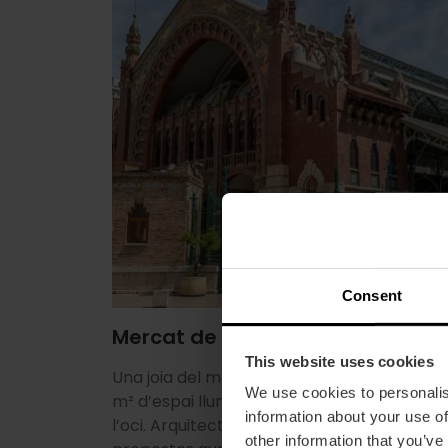
Consent
Mercat de Colon
This website uses cookies
Una joia del modernisme valencià amb 3.5
We use cookies to personalis
m² d’espai lluminós dedicat a la gastronomi
information about your use of
l’oci. Arquitectura emblemàtica, terrasses 
other information that you’ve