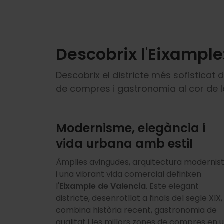
Descobrix l'Eixample
Descobrix el districte més sofisticat 
de compres i gastronomia al cor de la
Modernisme, elegància i
vida urbana amb estil
Àmplies avingudes, arquitectura modernis
i una vibrant vida comercial definixen
l'
Eixample de Valencia
. Este elegant
districte, desenrotllat a finals del segle XIX,
combina història recent, gastronomia de
qualitat i les millors zones de compres en 