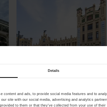
Details
Estació del Nord
00
Grandiós exemple del modernisme valencià
e content and ads, to provide social media features and to analy
a i
inaugurat en 1917. La façana decorada amb
 our site with our social media, advertising and analytics partn
i
taronges, els mosaics ceràmics i la ubicació
 provided to them or that they’ve collected from your use of their