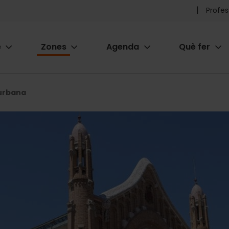
Pr
Profes
he
e
Zones
Agenda
Què fer
me
ion
 urbana