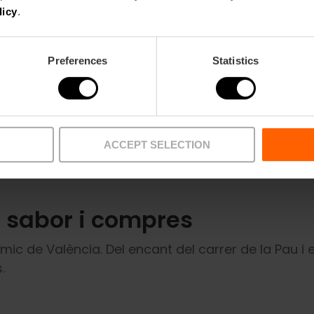
cèntrica al costat de l’Ajuntament i la Plaça de
licy
.
Bous la fan imprescindible.
Veure més
Preferences
Statistics
ACCEPT SELECTION
, sabor i compres
ic de València. Del encant del carrer de la Pau i 
.