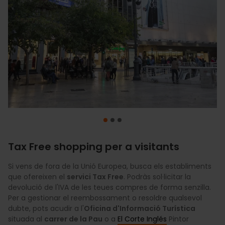
Tax Free shopping per a visitants
Si vens de fora de la Unió Europea, busca els establiments
Si necessites canviar la teua moneda per euros,
En general, les tendes a València obrin de 10:00 h a 21:00 h
València
que ofereixen el
compta amb una xarxa de servicis ràpids i segurs. Pots
de dilluns a dissabte. A més, en les zones de gran afluència
servici Tax Free
. Podràs sol·licitar la
devolució de l'IVA de les teues compres de forma senzilla.
realitzar el canvi de divises de forma àgil a través de
turística del centre, molts establiments obrin també els
Ria
Per a gestionar el reembossament o resoldre qualsevol
Money Transfer
diumenges amb un horari un poc més reduït. Tindràs
, que disposa de diversos punts d'atenció
dubte, pots acudir a l'
en les principals zones comercials perquè res detinga la
temps de sobra per a recórrer els carrers i trobar tot el que
Oficina d'Informació Turística
situada al
teua jornada de shopping.
busques sense presses.
carrer de la Pau
o a
El Corte Inglés
Pintor