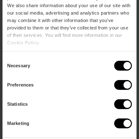
We also share information about your use of our site with
our social media, advertising and analytics partners who
may combine it with other information that you’ve
provided to them or that they’ve collected from your use
of their services. You will find more information in our
Cookie Policy
.
Consent
Necessary
Selection
Preferences
Recorre els barris de la ciutat i descobrix la seua oferta: des
Statistics
de les tendes bohèmies de Russafa fins als comerços
tradicionals al costat de la Catedral o l'exclusivitat de les
boutiques del carrer de la Pau, que t'esperen amb firmes
Marketing
prestigioses en u