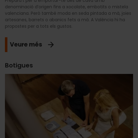
Prepara’t per a emportar-te des de cava amb
denominació d’origen fins a xocolate, embotits o mistela
valenciana. Però també moda en seda pintada a mà, joies
artesanes, barrets o abanics fets a mà. A València hi ha
propostes per a tots els gustos.
Veure més
Botigues