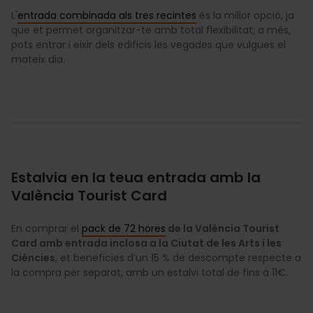
L'
entrada combinada als tres recintes
és la millor opció, ja
que et permet organitzar-te amb total flexibilitat; a més,
pots entrar i eixir dels edificis les vegades que vulgues el
mateix dia.
Estalvia en la teua entrada amb la
València Tourist Card
En comprar el
pack de 72 hores
de la València Tourist
Card amb entrada inclosa a la Ciutat de les Arts i les
Ciències
, et beneficies d’un 15 % de descompte respecte a
la compra per separat, amb un estalvi total de fins a 11€.