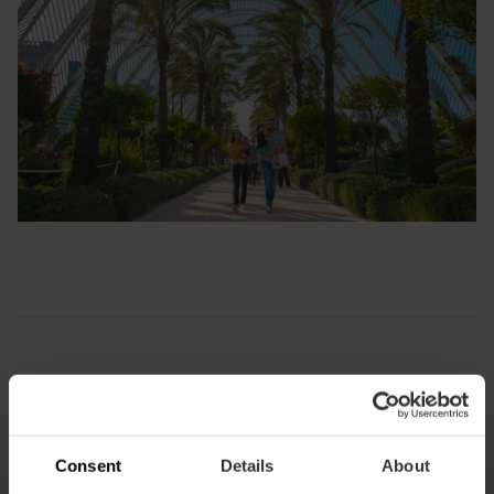
Àgora (CaixaForum València)
Un espai cultural polivalent, amb un programa
d’exposicions, concerts, xarrades i espectacles diversos.
Consent
Details
About
Pots accedir a l’interior
i al seu café-restaurant, però