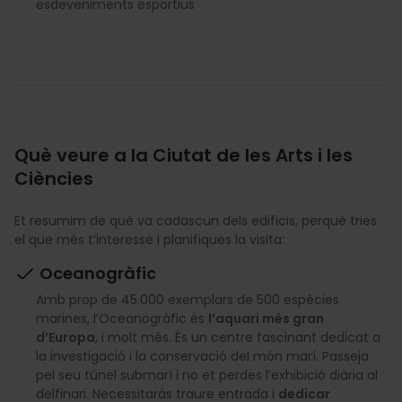
esdeveniments esportius
Què veure a la Ciutat de les Arts i les
Ciències
Et resumim de què va cadascun dels edificis, perquè tries
el que més t’interesse i planifiques la visita:
Oceanogràfic
Amb prop de 45.000 exemplars de 500 espècies
marines, l’Oceanogràfic és
l’aquari més gran
d’Europa
, i molt més. És un centre fascinant dedicat a
la investigació i la conservació del món marí. Passeja
pel seu túnel submarí i no et perdes l’exhibició diària al
delfinari. Necessitaràs traure entrada i
dedicar