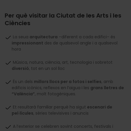
Per què visitar la Ciutat de les Arts i les
Ciències
La seua
arquitectura
–diferent a cada edifici– és
impressionant
des de qualsevol angle i a qualsevol
hora
Música, natura, ciència, art, tecnologia i sobretot
diversió
, tot en un sol lloc
És un dels
millors llocs per a fotos i selfies
, amb
edificis icònics, reflexos en l’aigua i les
grans lletres de
“València”
, molt fotogèniques.
Et resultarà familiar perquè ha sigut
escenari de
pel·lícules
, sèries televisives i anuncis
A l’exterior se celebren sovint concerts, festivals i