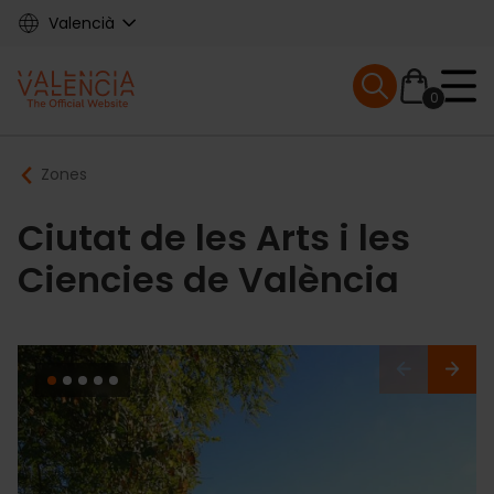
Skip
Valencià
to
main
Mobile menu ex
content
0
Main
Breadcrumb
Zones
navigation
Ciutat de les Arts i les
Ciencies de València