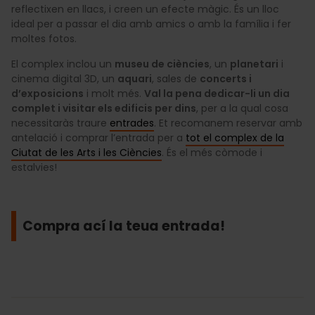
reflectixen en llacs, i creen un efecte màgic. És un lloc
ideal per a passar el dia amb amics o amb la família i fer
moltes fotos.
El complex inclou un
museu de ciències
, un
planetari
i
cinema digital 3D, un
aquari
, sales de
concerts i
d’exposicions
i molt més.
Val la pena dedicar-li un dia
complet i visitar els edificis per dins
, per a la qual cosa
necessitaràs traure
entrades
. Et recomanem reservar amb
antelació i comprar l’entrada per a
tot el complex de la
Ciutat de les Arts i les Ciències
. És el més còmode i
estalvies!
Compra ací la teua entrada!