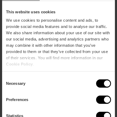
necessitaràs traure entrada per a les exposicions i els
esdeveniments especials.
This website uses cookies
We use cookies to personalise content and ads, to
provide social media features and to analyse our traffic.
We also share information about your use of our site with
our social media, advertising and analytics partners who
may combine it with other information that you’ve
provided to them or that they’ve collected from your use
of their services. You will find more information in our
Cookie Policy
.
Consent
Necessary
Selection
Preferences
Statistics