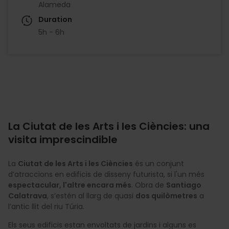
Alameda
Duration
5h - 6h
La Ciutat de les Arts i les Ciències: una
visita imprescindible
La
Ciutat de les Arts i les Ciències
és un conjunt
d’atraccions en edificis de disseny futurista, si l'un més
espectacular, l'altre encara més
. Obra de
Santiago
Calatrava
, s’estén al llarg de quasi
dos quilòmetres
a
l’antic llit del riu Túria.
Els seus edificis estan envoltats de jardins i alguns es