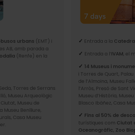
obusos urbans
(EMT) i
Entrada a la
Catedra
✓
es AB, amb parada a
Entrada a l’
IVAM
, el 
✓
rodalia
(Renfe) en la
14 Museus i monume
✓
i Torres de Quart, Pala
de l’Almoina, Museu Fall
a Seda, Torres de Serrans
l’Arròs, Presó de Sant V
lló, Museu Arqueològic
Museu d’Història, Museu
 Ciutat, Museu de
Blasco Ibàñez, Casa Mu
sa Museu Benlliure,
Fins al 50% de des
✓
turals, Casa Museu
turístiques com
Ciutat 
er.
Oceanogràfic, Zoo Biop