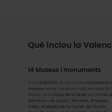
Què inclou la Valen
14 Museus i monuments
Entra
Descompte de fins al 50% en els principals
DEBADES
als principals
monuments i
museus
atractius turístics de la ciutat com la
sense traure entrada en cada lloc
Ciut
Només en la modalitat de
La modalitat de
7 dies
inclou en exclusiva
24, 48 i 72 hore
Gaudix de la
de les Arts i les Ciències, l'Oceanogràfic, 
Llotja de la Seda
, les
Torres 
mou-te còmodament per València amb
l'entrada gratis a la
Catedral de València
.
Serranos i de Quart
Bioparc, el Bus Turístic, Sant Nicolau i els
, l'
Almoina, el Museu
transport inclòs i gaudeix a més d'
Descobrix el misteri del
Sant Grial
una tapa
en la
Faller, el Museu de la Ciutat, de l'Arròs,
Sants Joans
; 50% de descompte en el
una beguda de franc
capella del Sant Calze i contempla obres 
. Una forma perfect