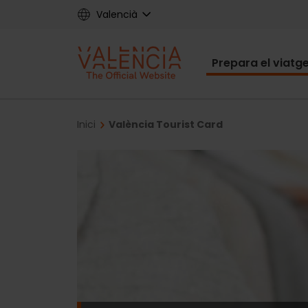
Skip
Valencià
to
main
Main
content
Prepara el viatg
navigat
Breadcrumb
Inici
València Tourist Card