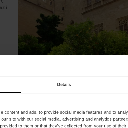
e,
cs,
 A
ez i
AM
Details
e content and ads, to provide social media features and to analy
 our site with our social media, advertising and analytics partn
 provided to them or that they’ve collected from your use of their