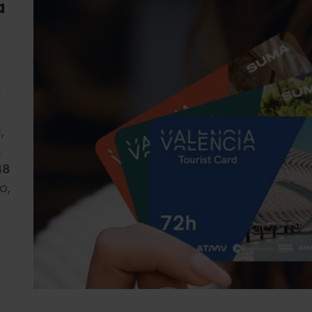
a
s
,
,
48
o,