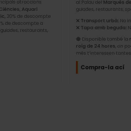
incipals atraccions
al Palau del
Marqués d
 Ciències, Aquari
guiades, restaurants, sp
ic,
20% de descompte
❌
Transport urbà:
No in
% de descompte a
❌
Tapa amb beguda:
N
es guiades, restaurants,
🟠 Disponible també la
roig de 24 hores
, on po
més t’interessen tante
Compra-la ací