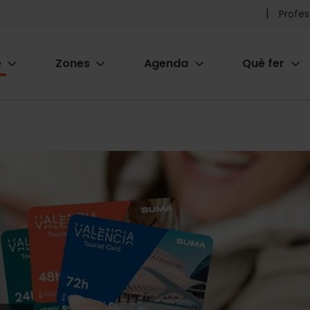
Pr
Profes
he
e
Zones
Agenda
Què fer
me
ion