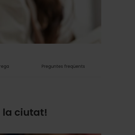
rrega
Preguntes freqüents
la ciutat!