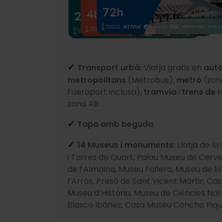
Transport urbà:
Viatja gratis en
aut
✓
metropolitans
(Metrobus),
metro
(zon
l’aeroport inclosa),
tramvia
i
trens de 
zona AB.
Tapa amb beguda
✓
14 Museus i monuments:
Llotja de l
✓
i Torres de Quart, Palau Museu de Cerve
de l’Almoina, Museu Fallero, Museu de la
l’Arròs, Presó de Sant Vicent Màrtir, Ca
Museu d’Història, Museu de Ciències Na
Blasco Ibàñez, Casa Museu Concha Piqu