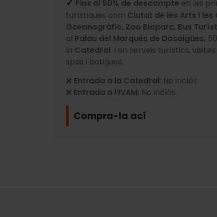
Fins al 50% de descompte
en les pr
✓
turístiques com
Ciutat de les Arts i les
Oceanogràfic, Zoo Bioparc, Bus Turíst
al
Palau del Marqués de Dosaigües,
50
la
Catedral
i en serveis turístics, visit
spas i botigues.
❌
Entrada a la Catedral:
No inclòs
❌
Entrada a l’IVAM:
No inclòs
Compra-la ací