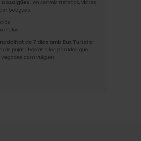
e Dosaigües
i en serveis turístics, visites
as i botigues.
clòs
o inclòs
modalitat de 7 dies amb Bus Turístic
dràs pujar i baixar a les parades que
s vegades com vulgues.