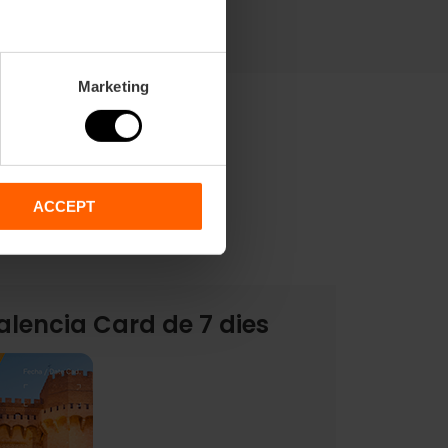
Marketing
ACCEPT
 7 dies sense transport
alencia Card de 7 dies