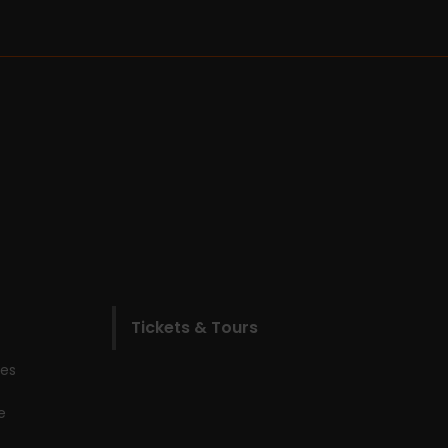
Tickets & Tours
les
e