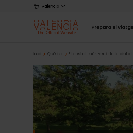
Skip
Valencià
to
main
Main
content
Prepara el viatg
navigat
Breadcrumb
Inici
Què fer
El costat més verd de la ciutat 