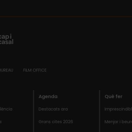
BUREAU
FILM OFFICE
Agenda
Què fer
lència
Destacats ara
Imprescindib
a
Grans cites 2026
Menjar i beur