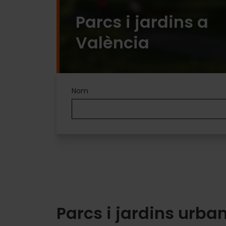
Parcs i jardins a
València
Parques
Nom
y
jardines
Parcs i jardins urba