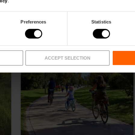
licy
.
ssar
Preferences
Statistics
ACCEPT SELECTION