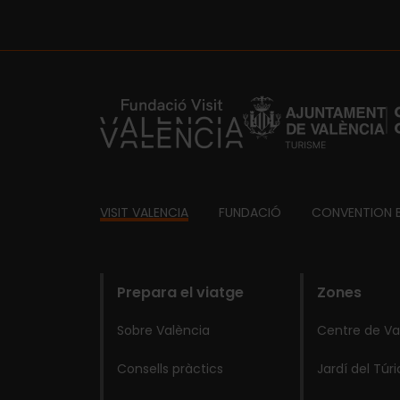
https://fundacion.visitvalencia.com/
Footer
VISIT VALENCIA
FUNDACIÓ
CONVENTION 
domains
Prepara el viatge
Zones
Sobre València
Centre de Va
Consells pràctics
Jardí del Túri