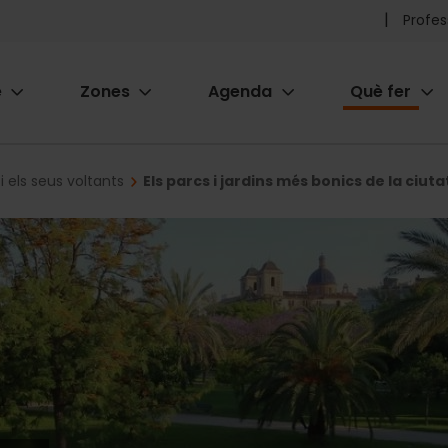
Pr
Profes
he
e
Zones
Agenda
Què fer
me
ion
i els seus voltants
Els parcs i jardins més bonics de la ciuta